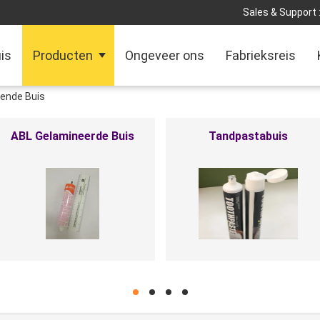
Sales & Support 
is
Producten
Ongeveer ons
Fabrieksreis
ende Buis
PBL-Buis
Kosmetische Plastic
Verpakking
hd
hd
hd
hd