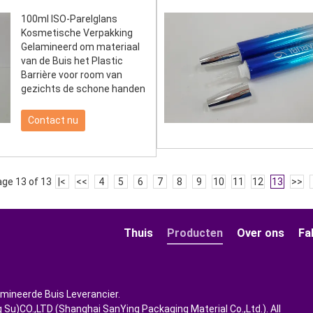
100ml ISO-Parelglans
Kosmetische Verpakking
Gelamineerd om materiaal
van de Buis het Plastic
Barrière voor room van
gezichts de schone handen
Contact nu
ge 13 of 13
|<
<<
4
5
6
7
8
9
10
11
12
13
>>
Thuis
Producten
Over ons
Fa
amineerde Buis Leverancier.
Su)CO.,LTD (Shanghai SanYing Packaging Material Co.,Ltd.). All