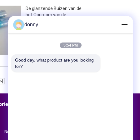
De glanzende Buizen van de
het Oogroom van de
Naaldneus voor
donny
Kosmetische Verpakkende
Diameter 19mm
5:54 PM
Contact nu
Good day, what product are you looking 
for?
>|
brieksreis
Contacten
Sitemap
Nr 28 Road van Bei Hai, Liuhe, Taicang,
Jiangsu, China