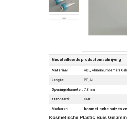
Gedetailleerde productomschrijving
Materiaal:
ABL, Aluminiumbarrière Gel
Lengte:
PE, AL
Openingsdiameter:
7.8mm
standaard:
GMP
kosmetische buizen v
Markeren:
Kosmetische Plastic Buis Gelamin