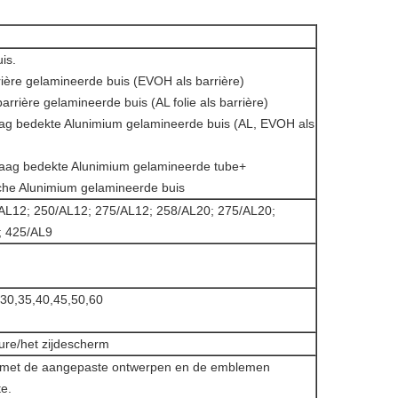
uis.
rière gelamineerde buis (EVOH als barrière)
rrière gelamineerde buis (AL folie als barrière)
ag bedekte Alunimium gelamineerde buis (AL, EVOH als
laag bedekte Alunimium gelamineerde tube+
che Alunimium gelamineerde buis
AL12; 250/AL12; 275/AL12; 258/AL20; 275/AL20;
; 425/AL9
,30,35,40,45,50,60
ure/het zijdescherm
kt met de aangepaste ontwerpen en de emblemen
te.