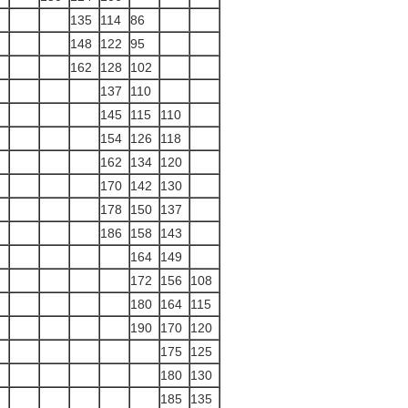
135
114
86
148
122
95
162
128
102
137
110
145
115
110
154
126
118
162
134
120
170
142
130
178
150
137
186
158
143
164
149
172
156
108
180
164
115
190
170
120
175
125
180
130
185
135