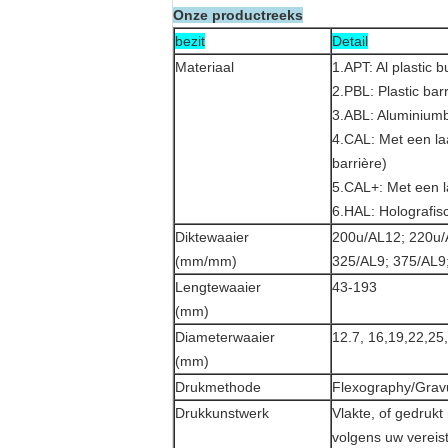
Onze productreeks
bezit
Detail
Materiaal
1.APT: Al plastic b
2.PBL: Plastic bar
3.ABL: Aluminiumba
4.CAL: Met een la
barrière)
5.CAL+: Met een 
6.HAL: Holografis
Diktewaaier
200u/AL12; 220u/
(mm/mm)
325/AL9; 375/AL9
Lengtewaaier
43-193
(mm)
Diameterwaaier
12.7, 16,19,22,25
(mm)
Drukmethode
Flexography/Grav
Drukkunstwerk
Vlakte, of gedru
volgens uw vereis