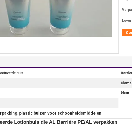
Verpa
Levert
Co
amineerde buis
Barriè
Diamet
kleur:
erpakking
plastic buizen voor schoonheidsmiddelen
,
eerde Lotionbuis die AL Barrière PE/AL verpakken