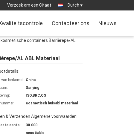
1
Verzoek om een Citaat
Dutch
Kwaliteitscontrole
Contacteer ons
Nieuws
c kosmetische containers Barrièrepe/AL
ièrepe/AL ABL Materiaal
ctdetails:
s van herkomst:
China
aam:
Sanying
cering:
ISO,BRC,QS
lnummer:
Kosmetisch buisabl materiaal
len & Verzenden Algemene voorwaarden:
bestelaantal:
30.000
negotiable