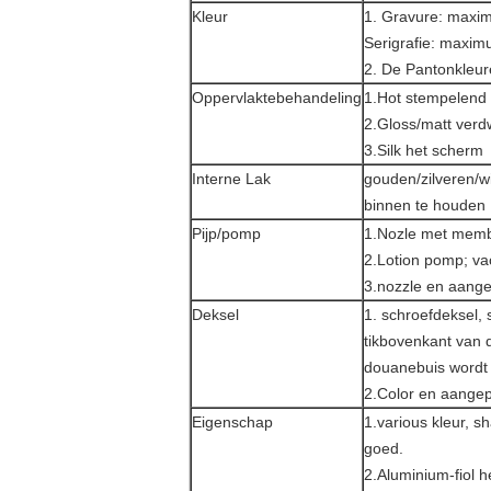
Kleur
1.
Gravure: maxim
Serigrafie: maxim
2. De Pantonkleur
Oppervlaktebehandeling
1.Hot stempelend 
2.Gloss/matt verd
3.Silk het scherm
Interne Lak
gouden/zilveren/w
binnen te houden
Pijp/pomp
1.Nozle met membr
2.Lotion pomp; 
3.nozzle en aang
Deksel
1. schroefdeksel,
tikbovenkant van 
douanebuis wordt
2.Color en aange
Eigenschap
1.various kleur, 
goed.
2.Aluminium-fiol h