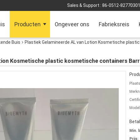
Sales & Support :
86-0512-8277030
is
Producten
Ongeveer ons
Fabrieksreis
ende Buis
Plastiek Gelamineerde AL van Lotion Kosmetische plasti
tion Kosmetische plastic kosmetische containers Barr
Produ
Plaat
Merkn
Certifi
Mode
Beta
Min. 
Prijs: