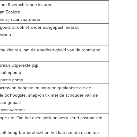
um 9 verschillende kleuren
um 5colors
en zijn aanvaardbaar
goud, strook of ander aangepast metaal.
wijnen
itte kleuren, om de goedhartigheid van de room enz.
aan uitgerekte pijp
vacuümpomp
epaste pomp.
 screw-on hoogste en snap-on geplaatste die de
de tik hoogste, snap-on tik met de schouder van de
 aangepast.
paste vormen
shape.etc. Om het even welk ontwerp keurt costomized
eeft hoog-barrièrebezit en het kan aan de eisen ten