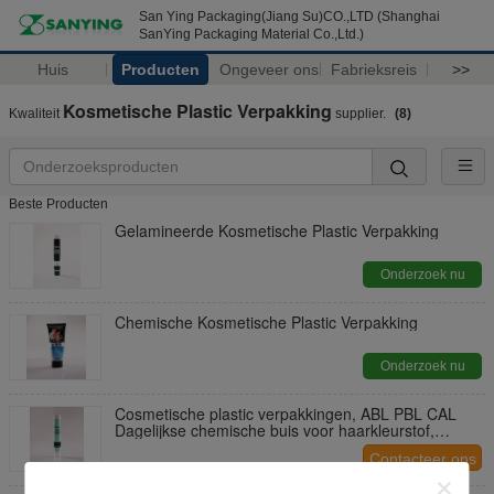
San Ying Packaging(Jiang Su)CO.,LTD (Shanghai
SanYing Packaging Material Co.,Ltd.)
Huis
Producten
Ongeveer ons
Fabrieksreis
>>
Kosmetische Plastic Verpakking
Kwaliteit
supplier.
(8)
Beste Producten
Gelamineerde Kosmetische Plastic Verpakking
Onderzoek nu
Chemische Kosmetische Plastic Verpakking
Onderzoek nu
Cosmetische plastic verpakkingen, ABL PBL CAL
Dagelijkse chemische buis voor haarkleurstof,
kraagreiniger
Contacteer ons