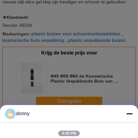
nieuwe stijl silica gel klep zijn handiger en schoner te gebruiken.
★Klantmerk:
Decolor, KEON
plastic buizen voor schoonheidsmiddelen
Markeringen:
,
kosmetische buis verpakking
plastic verpakkende buizen
,
Krijg de beste prijs voor
Φ45 Φ50 Φ60 de Kosmetische
Plastic Verpakkende Buis van mm
voor dagelijks Chemisch
Doorgaan
donny
Kosmetische Plastic Verpakking
Meer
4:45 PM