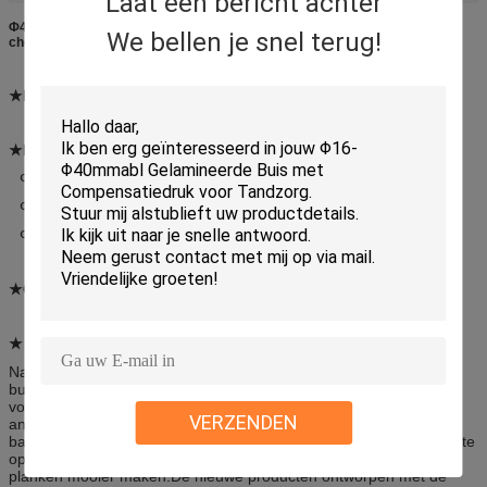
Laat een bericht achter
Φ45 Φ50 Φ60 mm Cosmetische plastic verpakkingsbuis voor dagelijkse
We bellen je snel terug!
chemicaliën
★Materieel:
ABL PBL CAL
★De diameter en dikte van de buis
(Φ: Diameter μ: Dikte)
Φ16 Φ19 Φ22 Φ25 Φ28: 325 μ
Φ30 Φ35 Φ40: 350μ&375μ
Φ45 Φ50 Φ60: 425 μ
★Gebruik:
Haarverf, kraagreiniger
★ kenmerk:
Nadat de aluminium-plastic en volledig plastic gelamineerde
buisverpakking met hoge barrière eigenschappen wordt gebruikt
voor gloednieuwe verpakkingen van haarverf, kraagreiniger en
VERZENDEN
andere dagelijkse chemicaliën,de buis zorgt voor een uitstekende
barrière eigenschap, zal gemakkelijker te dragen en herhaaldelijk te
openen zijn, handig te gebruiken, en zal hygiëne verbeteren en
planken mooier maken.De nieuwe producten ontworpen met de