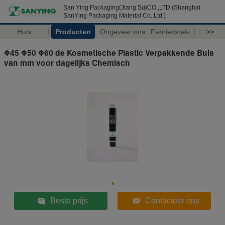
San Ying Packaging(Jiang Su)CO.,LTD (Shanghai
SanYing Packaging Material Co.,Ltd.)
Huis
Producten
Ongeveer ons
Fabrieksreis
>>
Φ45 Φ50 Φ60 de Kosmetische Plastic Verpakkende Buis
van mm voor dagelijks Chemisch
Beste prijs
Contacteer ons