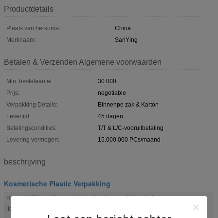
Productdetails
Plaats van herkomst:
China
Merknaam:
SanYing
Betalen & Verzenden Algemene voorwaarden
Min. bestelaantal:
30.000
Prijs:
negotiable
Verpakking Details:
Binnenpe zak & Karton
Levertijd:
45 dagen
Betalingscondities:
T/T & L/C-vooruitbetaling
Levering vermogen:
15.000.000 PCs/maand
beschrijving
Kosmetische Plastic Verpakking
Φ60 mm Cosmetische plastic verpakkingsbuis
Hoog
,
Dagelijkse chemische plastic verpakking
licht: