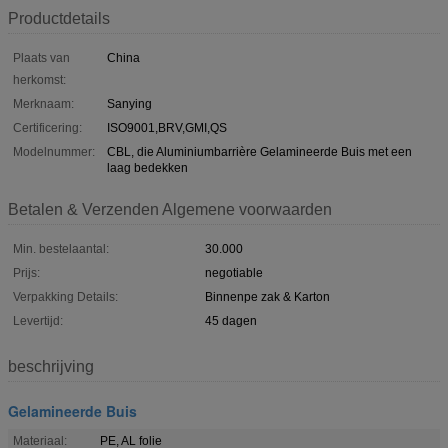
Productdetails
Plaats van
China
herkomst:
Merknaam:
Sanying
Certificering:
ISO9001,BRV,GMI,QS
Modelnummer:
CBL, die Aluminiumbarrière Gelamineerde Buis met een
laag bedekken
Betalen & Verzenden Algemene voorwaarden
Min. bestelaantal:
30.000
Prijs:
negotiable
Verpakking Details:
Binnenpe zak & Karton
Levertijd:
45 dagen
beschrijving
Gelamineerde Buis
Materiaal:
PE, AL folie