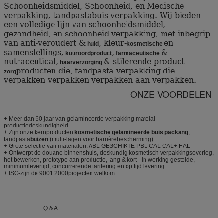
Schoonheidsmiddel, Schoonheid, en Medische
verpakking, tandpastabuis verpakking. Wij bieden
een volledige lijn van schoonheidsmiddel,
gezondheid, en schoonheid verpakking, met inbegrip
van anti-veroudert &
, kleur-
en
huid
kosmetische
samenstellings,
,
&
kuuroordproduct
farmaceutische
nutraceutical,
& stilerende product
haarverzorging
producten die, tandpasta verpakking die
zorg
verpakken verpakken verpakken aan verpakken.
ONZE VOORDELEN
+ Meer dan 60 jaar van gelamineerde verpakking mateial
productiedeskundigheid.
+ Zijn onze kernproducten
kosmetische gelamineerde buis packang
,
tandpasta
buizen
(multi-lagen voor barrièrebescherming).
+ Grote selectie van materialen: ABL GESCHIKTE PBL CAL CAL+ HAL
+ Ontwerpt de douane binnenshuis, deskundig kosmetisch verpakkingsoverleg,
het bewerken, prototype aan productie, lang & kort - in werking gestelde,
minimumlevertijd, concurrerende tarifering en op tijd levering.
+ ISO-zijn de 9001:2000projecten welkom.
Q & A