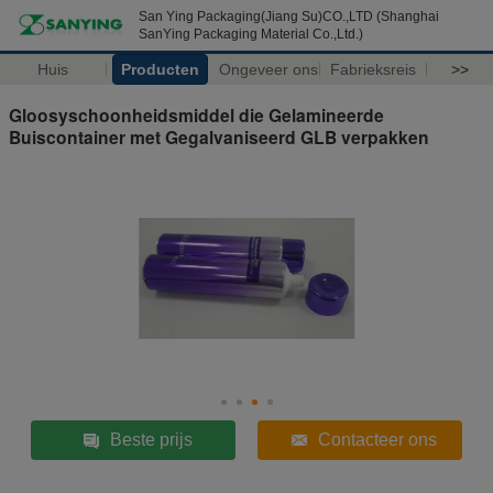
San Ying Packaging(Jiang Su)CO.,LTD (Shanghai
SanYing Packaging Material Co.,Ltd.)
Huis
Producten
Ongeveer ons
Fabrieksreis
>>
Gloosyschoonheidsmiddel die Gelamineerde
Buiscontainer met Gegalvaniseerd GLB verpakken
Beste prijs
Contacteer ons