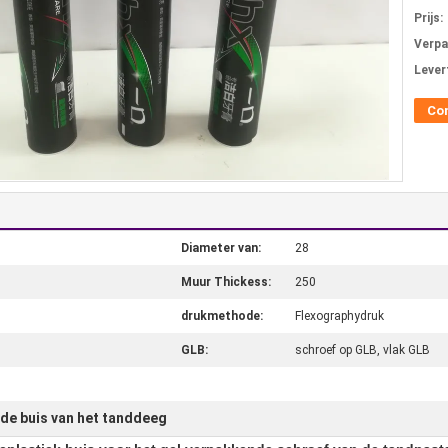
Prijs:
Verpa
Levert
Co
Diameter van:
28
Muur Thickess:
250
drukmethode:
Flexographydruk
GLB:
schroef op GLB, vlak GLB
de buis van het tanddeeg