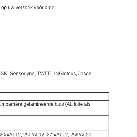
r op uw verzoek vóór orde.
GSK, Sensodyne, TWEELINGlotous, Jason.
mbarrière gelamineerde buis (AL folie als
20u/AL12; 250/AL12; 275/AL12; 258/AL20;