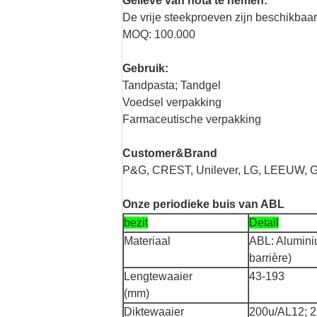
Gelieve van nota te nemen:
De vrije steekproeven zijn beschikbaa
MOQ: 100.000
Gebruik:
Tandpasta; Tandgel
Voedsel verpakking
Farmaceutische verpakking
Customer&Brand
P&G, CREST, Unilever, LG, LEEUW, 
Onze periodieke buis van ABL
bezit
Detail
Materiaal
ABL: Aluminiu
barrière)
Lengtewaaier
43-193
(mm)
Diktewaaier
200u/AL12; 2