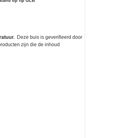
atand op fip GLB
ratuur.
Deze buis is geverifieerd door
producten zijn die de
inhoud