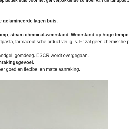
plastiek buis voor het gel verpakkende schroef van de tandpast
e gelamineerde lagen buis.
rdamp, steam.chemical-weerstand. Weerstand op hoge tempe
ndpasta, farmaceutische prduct veilig is. Er zal geen chemische 
 tandgel, gomdeeg. ESCR wordt overgegaan.
anrakingsgevoel.
eer goed en flexibel en matte aanraking.