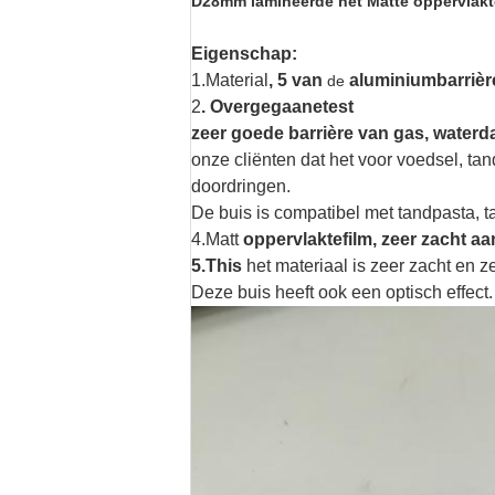
D28mm lamineerde het Matte oppervlakte
Eigenschap:
1.Material
, 5 van
aluminiumbarrièr
de
2
. Overgegaanetest
zeer goede barrière van gas, wate
onze cliënten dat het voor voedsel, ta
doordringen
.
De buis is compatibel met tandpasta,
4.Matt
oppervlaktefilm, zeer zacht a
5.This
het materiaal is zeer zacht en z
Deze buis heeft ook een optisch effect.