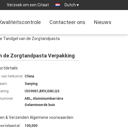
1
Verzoek om een Citaat
Dutch
Kwaliteitscontrole
Contacteer ons
Nieuws
de Tandgel van de Zorgtandpasta
an de Zorgtandpasta Verpakking
ctdetails:
s van herkomst:
China
aam:
Sanying
cering:
ISO9001,BRV,GMI,QS
lnummer:
ABL, Aluminiumbarrière
Gelamineerde buis
len & Verzenden Algemene voorwaarden:
bestelaantal:
100,000