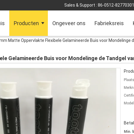
Sales & Support :
86-0512-8277030
is
Producten
Ongeveer ons
Fabrieksreis
mm Matte Oppervlakte Flexibele Gelamineerde Buis voor Mondelinge 
ele Gelamineerde Buis voor Mondelinge de Tandgel v
Produ
Plaat
Merkn
Certifi
Mode
Beta
Min. 