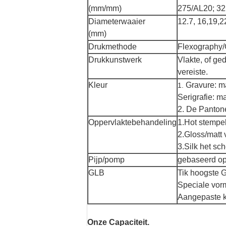
(mm/mm)
275/AL20; 32
Diameterwaaier
12.7, 16,19,2
(mm)
Drukmethode
Flexography/
Drukkunstwerk
Vlakte, of g
vereiste.
Kleur
Gravure: m
1.
Serigrafie: 
2. De Panton
Oppervlaktebehandeling
1.Hot stempel
2.Gloss/matt
3.Silk het sc
Pijp/pomp
gebaseerd op
GLB
Tik hoogste 
Speciale vor
Aangepaste k
Onze Capaciteit.