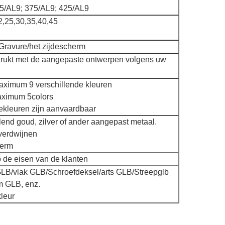
5/AL9; 375/AL9; 425/AL9
2,25,30,35,40,45
Gravure/het zijdescherm
edrukt met de aangepaste ontwerpen volgens uw
aximum 9 verschillende kleuren
maximum 5colors
ekleuren zijn aanvaardbaar
end goud, zilver of ander aangepast metaal.
 verdwijnen
herm
 de eisen van de klanten
GLB/vlak GLB/Schroefdeksel/arts GLB/Streepglb
m GLB, enz.
leur