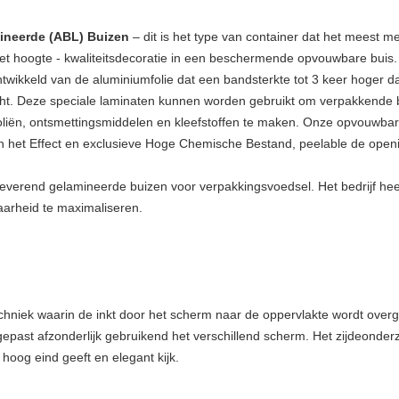
mineerde (ABL) Buizen
– dit is het type van container dat het meest m
et hoogte - kwaliteitsdecoratie in een beschermende opvouwbare buis.
twikkeld van de aluminiumfolie dat een bandsterkte tot 3 keer hoger d
ht. Deze speciale laminaten kunnen worden gebruikt om verpakkende 
 oliën, ontsmettingsmiddelen en kleefstoffen te maken. Onze opvouwbar
n het Effect en exclusieve Hoge Chemische Bestand, peelable de open
leverend gelamineerde buizen voor verpakkingsvoedsel. Het bedrijf hee
arheid te maximaliseren.
echniek waarin de inkt door het scherm naar de oppervlakte wordt overg
epast afzonderlijk gebruikend het verschillend scherm. Het zijdeonder
oog eind geeft en elegant kijk.