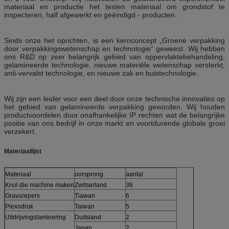
materiaal en productie het testen materiaal om grondstof te
inspecteren, half afgewerkt en geëindigd - producten.
Sinds onze het oprichten, is een kernconcept „Groene verpakking
door verpakkingswetenschap en technologie“ geweest. Wij hebben
ons R&D op zeer belangrijk gebied van oppervlaktebehandeling,
gelamineerde technologie, nieuwe materiële wetenschap versterkt,
anti-vervalst technologie, en nieuwe zak en buistechnologie.
Wij zijn een leider voor een deel door onze technische innovaties op
het gebied van gelamineerde verpakking geworden. Wij houden
productvoordelen door onafhankelijke IP rechten wat de belangrijke
positie van ons bedrijf in onze markt en voortdurende globale groei
verzekert.
Materiaallijst
Materiaal
oorsprong
aantal
Knol die machine maken
Zwitserland
36
Gravurepers
Tiawan
6
Plexodruk
Taiwan
5
Uitdrijvingslaminering
Duitsland
2
Japan
2