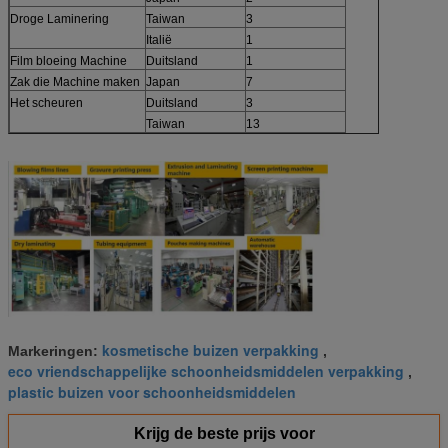
Droge Laminering
Taiwan
3
Italië
1
Film bloeing Machine
Duitsland
1
Zak die Machine maken
Japan
7
Het scheuren
Duitsland
3
Taiwan
13
kosmetische buizen verpakking
Markeringen:
,
eco vriendschappelijke schoonheidsmiddelen verpakking
,
plastic buizen voor schoonheidsmiddelen
Krijg de beste prijs voor