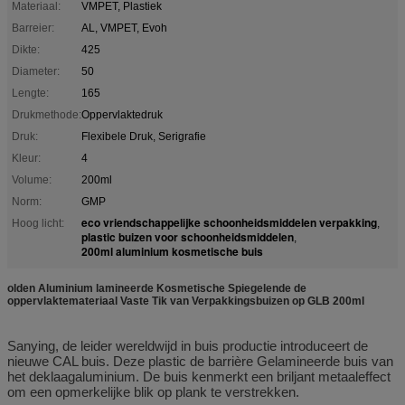
Materiaal:
VMPET, Plastiek
Barreier:
AL, VMPET, Evoh
Dikte:
425
Diameter:
50
Lengte:
165
Drukmethode:
Oppervlaktedruk
Druk:
Flexibele Druk, Serigrafie
Kleur:
4
Volume:
200ml
Norm:
GMP
eco vriendschappelijke schoonheidsmiddelen verpakking
Hoog licht:
,
plastic buizen voor schoonheidsmiddelen
,
200ml aluminium kosmetische buis
olden Aluminium lamineerde Kosmetische Spiegelende de
oppervlaktemateriaal Vaste Tik van Verpakkingsbuizen op GLB 200ml
Sanying, de leider wereldwijd in buis productie introduceert de
nieuwe CAL buis. Deze plastic de barrière Gelamineerde buis van
het deklaagaluminium. De buis kenmerkt een briljant metaaleffect
om een opmerkelijke blik op plank te verstrekken.