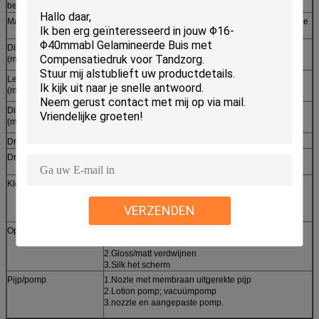
bezit
Detail
Materiaal
CAL: Met een laag bedekte Alunimium gelamineerde
buis (AL, EVOH als barrière)
Diktewaaier
300.350.375.425
(mm/mm)
Lengtewaaier
43-193
(mm)
Diameterwaaier
16,19,22,25,28,30,32,35,38,40,50,60
(mm)
Drukmethode
Flexography/Gravure/het zijdescherm
Drukkunstwerk
Vlakte, of gedrukt met de aangepaste ontwerpen
volgens uw vereiste.
Kleur
1. Gravure: maximum 9 verschillende kleuren
Serigrafie: maximum 5colors
2. De Pantonkleuren zijn aanvaardbaar
VERZENDEN
Oppervlaktebehandeling
1.Hot stempelend goud, strook of ander aangepast
metaal.
2.Gloss/matt verdwijnen
3.Silk het scherm
Pijp/pomp
1.Nozle met membraan uitgerekte pijp
2.Lotion pomp; vacuümpomp
3.nozzle en aangepaste pomp.