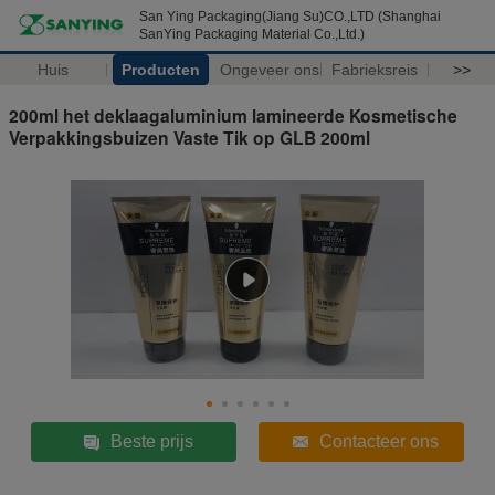
San Ying Packaging(Jiang Su)CO.,LTD (Shanghai
SanYing Packaging Material Co.,Ltd.)
Huis
Producten
Ongeveer ons
Fabrieksreis
>>
200ml het deklaagaluminium lamineerde Kosmetische
Verpakkingsbuizen Vaste Tik op GLB 200ml
Beste prijs
Contacteer ons