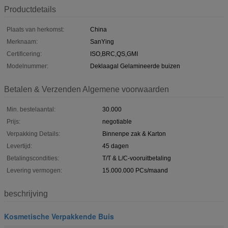
Productdetails
Plaats van herkomst:
China
Merknaam:
SanYing
Certificering:
ISO,BRC,QS,GMI
Modelnummer:
Deklaagal Gelamineerde buizen
Betalen & Verzenden Algemene voorwaarden
Min. bestelaantal:
30.000
Prijs:
negotiable
Verpakking Details:
Binnenpe zak & Karton
Levertijd:
45 dagen
Betalingscondities:
T/T & L/C-vooruitbetaling
Levering vermogen:
15.000.000 PCs/maand
beschrijving
Kosmetische Verpakkende Buis