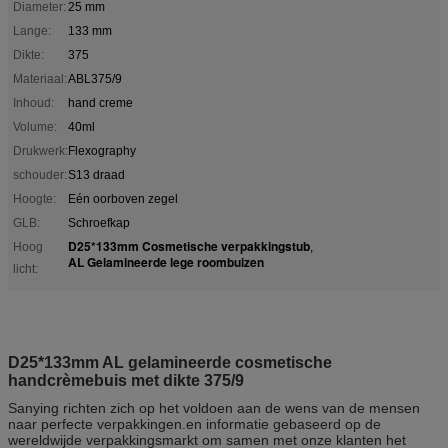
Diameter:
25 mm
Lange:
133 mm
Dikte:
375
Materiaal:
ABL375/9
Inhoud:
hand creme
Volume:
40ml
Drukwerk:
Flexography
schouder:
S13 draad
Hoogte:
Eén oorboven zegel
GLB:
Schroefkap
D25*133mm Cosmetische verpakkingstub
Hoog
,
AL Gelamineerde lege roombuizen
licht:
D25*133mm AL gelamineerde cosmetische
handcrèmebuis met dikte 375/9
Sanying richten zich op het voldoen aan de wens van de mensen
naar perfecte verpakkingen.en informatie gebaseerd op de
wereldwijde verpakkingsmarkt om samen met onze klanten het