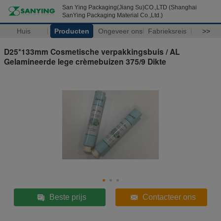
San Ying Packaging(Jiang Su)CO.,LTD (Shanghai
SanYing Packaging Material Co.,Ltd.)
Huis
Producten
Ongeveer ons
Fabrieksreis
>>
D25*133mm Cosmetische verpakkingsbuis / AL
Gelamineerde lege crèmebuizen 375/9 Dikte
Beste prijs
Contacteer ons