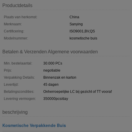
Productdetails
Plaats van herkomst:
China
Merknaam:
Sanying
Certificering:
ISO9001,BV,QS
Modelnummer:
kosmetische buis
Betalen & Verzenden Algemene voorwaarden
Min. bestelaantal:
30.000 PCs
Prijs:
negotiable
Verpakking Details:
Binnenzak en karton
Levertijd:
45 dagen
Betalingscondities:
Onherroepelijke LC bij gezicht of TT vooraf
Levering vermogen:
350000pcs/day
beschrijving
Kosmetische Verpakkende Buis