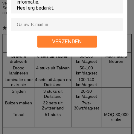
vermindert de dikte van de buisDe gelamineerde buizen van
Sanying hebben de traditionele co-extrudeerde buizen in
cosmetische verpakkingen vervangen.
★Machinelijst:
Proces
Aantal
Capaciteit
Voordeel
VERZENDEN
Filmblazen
2 sets uit Duitsland
4800-5400
PE-dikte:
kg/dag/set
35μ-160μ
Gravure
6 sets uit Taiwan
50-100
Maximaal 6
drukwerk
km/dag/set
kleuren
Droog
4 stuks uit Taiwan
50-100
lamineren
km/dag/set
Laminatie door
4 sets uit Japan en
100-140
extrusie
Duitsland
km/dag/set
Snijden
3 stuks uit
20-30
Duitsland
km/dag/set
Buizen maken
32 sets uit
7wz-
Zwitserland
30wz/dag/set
Totaal
51 stuks
MOQ:30,000
stuks