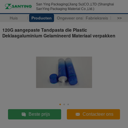
San Ying Packaging(Jiang Su)CO.,LTD (Shanghai
SanYing Packaging Material Co.,Ltd.)
Huis
Producten
Ongeveer ons
Fabrieksreis
>>
120G aangepaste Tandpasta die Plastic
Deklaagaluminium Gelamineerd Materiaal verpakken
Beste prijs
Contacteer ons