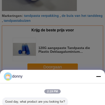
tandpasta verpakking
de buis van het tanddeeg
Markeringen:
,
tandpastabuizen
,
Krijg de beste prijs voor
120G aangepaste Tandpasta die
Plastic Deklaagaluminium
Gelamineerd Materiaal verpakken
Doorgaan
donny
Tandpastabuis
Meer
2:19 PM
Good day, what product are you looking for?