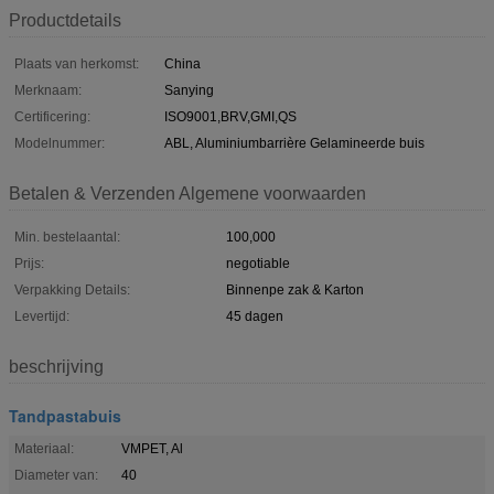
Productdetails
Plaats van herkomst:
China
Merknaam:
Sanying
Certificering:
ISO9001,BRV,GMI,QS
Modelnummer:
ABL, Aluminiumbarrière Gelamineerde buis
Betalen & Verzenden Algemene voorwaarden
Min. bestelaantal:
100,000
Prijs:
negotiable
Verpakking Details:
Binnenpe zak & Karton
Levertijd:
45 dagen
beschrijving
Tandpastabuis
Materiaal:
VMPET, Al
Diameter van:
40