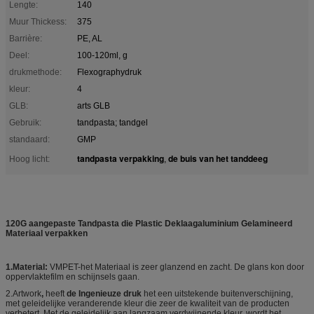
Lengte:
140
Muur Thickess:
375
Barrière:
PE, AL
Deel:
100-120ml, g
drukmethode:
Flexographydruk
kleur:
4
GLB:
arts GLB
Gebruik:
tandpasta; tandgel
standaard:
GMP
tandpasta verpakking
de buis van het tanddeeg
Hoog licht:
,
120G aangepaste Tandpasta die Plastic Deklaagaluminium Gelamineerd
Materiaal verpakken
1.Material:
VMPET-het Materiaal is zeer glanzend en zacht. De glans kon door
oppervlaktefilm en schijnsels gaan.
2.Artwork
,
heeft
de Ingenieuze druk
het een uitstekende buitenverschijning,
met geleidelijke veranderende kleur die zeer de kwaliteit van de producten
verbetert. Met de geleidelijk aan langzaam verdwijnende kleur, wordt het