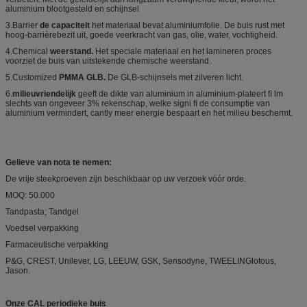
aluminium blootgesteld en schijnsel
3.Barrier
de capaciteit
het materiaal bevat aluminiumfolie. De buis rust met
hoog-barrièrebezit uit, goede veerkracht van gas, olie, water, vochtigheid.
4.Chemical
weerstand.
Het speciale materiaal en het lamineren proces
voorziet de buis van uitstekende chemische weerstand.
5.Customized
PMMA GLB.
De GLB-schijnsels met zilveren licht.
6.
milieuvriendelijk
geeft de dikte van aluminium in aluminium-plateert ﬁ lm
slechts van ongeveer 3% rekenschap, welke signi ﬁ de consumptie van
aluminium vermindert, cantly meer energie bespaart en het milieu beschermt.
Gelieve van nota te nemen:
De vrije steekproeven zijn beschikbaar op uw verzoek vóór orde.
MOQ: 50.000
Tandpasta; Tandgel
Voedsel verpakking
Farmaceutische verpakking
P&G, CREST, Unilever, LG, LEEUW, GSK, Sensodyne, TWEELINGlotous,
Jason.
Onze CAL periodieke buis