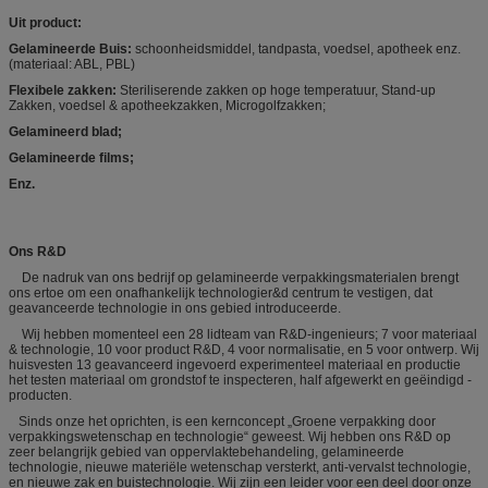
Uit product:
Gelamineerde Buis:
schoonheidsmiddel, tandpasta, voedsel, apotheek enz.
(materiaal: ABL, PBL)
Flexibele zakken:
Steriliserende zakken op hoge temperatuur, Stand-up
Zakken, voedsel & apotheekzakken, Microgolfzakken;
Gelamineerd blad;
Gelamineerde films;
Enz.
Ons R&D
De nadruk van ons bedrijf op gelamineerde verpakkingsmaterialen brengt
ons ertoe om een onafhankelijk technologier&d centrum te vestigen, dat
geavanceerde technologie in ons gebied introduceerde.
Wij hebben momenteel een 28 lidteam van R&D-ingenieurs; 7 voor materiaal
& technologie, 10 voor product R&D, 4 voor normalisatie, en 5 voor ontwerp. Wij
huisvesten 13 geavanceerd ingevoerd experimenteel materiaal en productie
het testen materiaal om grondstof te inspecteren, half afgewerkt en geëindigd -
producten.
Sinds onze het oprichten, is een kernconcept „Groene verpakking door
verpakkingswetenschap en technologie“ geweest. Wij hebben ons R&D op
zeer belangrijk gebied van oppervlaktebehandeling, gelamineerde
technologie, nieuwe materiële wetenschap versterkt, anti-vervalst technologie,
en nieuwe zak en buistechnologie. Wij zijn een leider voor een deel door onze