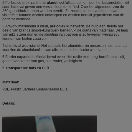
2.Perfect
de
druk
van
het
drukmethod.full
paneel, en toen het buizenstelsel, dit
soort handvat geven een verschillend drukeffect. Over het algemeen, zou de
360 graaddruk kunnen worden bereikt. Zo zouden de hoeveelheden van
visieeffect kunnen worden ontworpen en worden bereikt geprofiteerd van de
perfecte methode.
3.Artwork.maxminum
9 kleur, periodiek kunstwerk. De hulp
aan sterkte het
beeld van brands.simple-kunstwerk benadrukt de glans van materiaal. De laag
van inkt is zeer dun en de afmeting van patroon is zo tevreden weinig zou
kunnen van buiten zaag zijn.
4
.chemical-weerstand.
Het speciale het aluminiseren proces en het materiaal
voorzien de aluminiumfilm van uitstekende chemische weerstand.
5.Barrier
capaciteit.
Mterial bevat evoh. Het rustte met hoog-barrièrebezit uit,
goede veerkracht van gas, olie, water, vochtigheid.
6.
transparante buis en GLB
Materiaal:
PBL, Plastic Barrière Gelamineerde Buis.
Details: