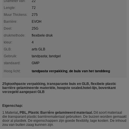
Diameter van:
22
Lengte:
72
Muur Thickess:
275
Barrière:
EVOH
Deel:
25G
drukmethode:
flexibele druk
kleur:
4
GLB:
arts GLB
Gebruik:
tandpasta; tandgel
standaard:
GMP
tandpasta verpakking
de buis van het tanddeeg
Hoog licht:
,
25gtoothpaste verpakking, transparante buis en GLB, flexibele plastic
barrière gelamineerde materiële, hoogste sealed.hotel-lijn, bovenkant
verzegeld aangepast GLB
Eigenschap:
1.Material
, PBL, Plastic Barrière gelamineerd materiaal.
Dit soort materiaal
die transparant plastic barrièremateriaal gebruiken. De buizen worden gemaakt
door al plastiek. De eigenschappen zijn goede flexiblity, lage kosten. De inhoud
zou van buiten zaag kunnen zijn.