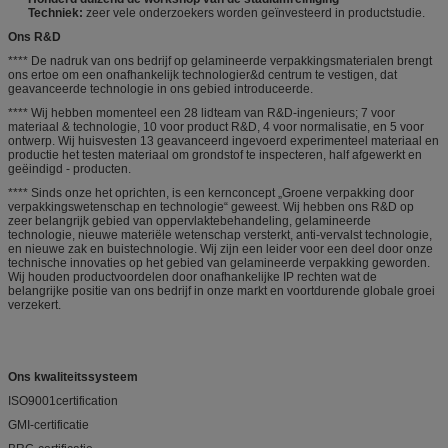
Techniek:
zeer vele onderzoekers worden geïnvesteerd in productstudie.
Ons R&D
**** De nadruk van ons bedrijf op gelamineerde verpakkingsmaterialen brengt
ons ertoe om een onafhankelijk technologier&d centrum te vestigen, dat
geavanceerde technologie in ons gebied introduceerde.
**** Wij hebben momenteel een 28 lidteam van R&D-ingenieurs; 7 voor
materiaal & technologie, 10 voor product R&D, 4 voor normalisatie, en 5 voor
ontwerp. Wij huisvesten 13 geavanceerd ingevoerd experimenteel materiaal en
productie het testen materiaal om grondstof te inspecteren, half afgewerkt en
geëindigd - producten.
**** Sinds onze het oprichten, is een kernconcept „Groene verpakking door
verpakkingswetenschap en technologie“ geweest. Wij hebben ons R&D op
zeer belangrijk gebied van oppervlaktebehandeling, gelamineerde
technologie, nieuwe materiële wetenschap versterkt, anti-vervalst technologie,
en nieuwe zak en buistechnologie. Wij zijn een leider voor een deel door onze
technische innovaties op het gebied van gelamineerde verpakking geworden.
Wij houden productvoordelen door onafhankelijke IP rechten wat de
belangrijke positie van ons bedrijf in onze markt en voortdurende globale groei
verzekert.
Ons kwaliteitssysteem
ISO9001certification
GMI-certificatie