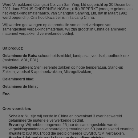
Werd Verpakkend (Jiangsu) Co. van San Ying, Ltd opgericht op 30 December,
2011 door ZON JS-ONDERNEMINGSco., (HK) BEPERKT (vroeger gekend als
het Verpakkingsmateriaalco. van Shanghai Sanying, Ltd, dat in Maart 1992
werd opgericht). Ons hoofdkwartier is in Taicang China.
Wij worden gedwongen op de productie van en het verkopen van
samengesteld verpakkingsmateriaal. Wij zijn grootst in China gelamineerd
materieel verpakkend verwerkende bedrijf.
Uit product:
Gelamineerde Buis:
schoonheidsmiddel, tandpasta, voedsel, apotheek enz.
(materiaal: ABL, PBL)
Flexibele zakken:
Steriliserende zakken op hoge temperatuur, Stand-up
Zakken, voedsel & apotheekzakken, Microgolfzakken;
Gelamineerd blad;
Gelamineerde films;
Enz.
Onze voordelen:
Schalen
: Nu zijn wij eerste in China en bovenkant 3 over het wereld
gelamineerde materiële verwerkende bedrijf.
Ervaring
: Wij hebben ongeveer 25 jaar de samengestelde van de
verpakkingsmateriaalvervaardiging ervarings en 60 jaar drukkend ervaring
Kwaliteit:
ISO 9001/food die gediplomeerde QS/BRC/GMI verpakken.
Honderd duizend de workshop van de stadiumreiniging