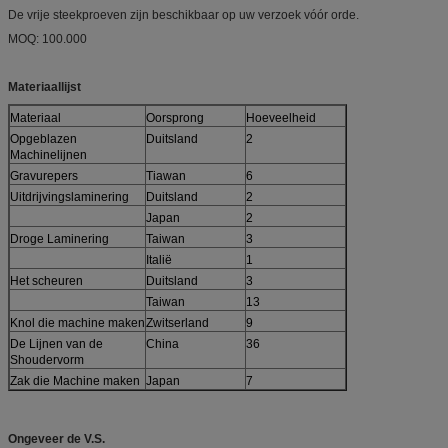
De vrije steekproeven zijn beschikbaar op uw verzoek vóór orde.
MOQ: 100.000
Materiaallijst
Materiaal
Oorsprong
Hoeveelheid
Opgeblazen
Duitsland
2
Machinelijnen
Gravurepers
Tiawan
6
Uitdrijvingslaminering
Duitsland
2
Japan
2
Droge Laminering
Taiwan
3
Italië
1
Het scheuren
Duitsland
3
Taiwan
13
Knol die machine maken
Zwitserland
9
De Lijnen van de
China
36
Shoudervorm
Zak die Machine maken
Japan
7
Ongeveer de V.S.