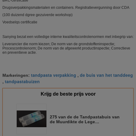
BRC-certificatie
Drugsverpakkingsmaterialen en containers. Registratievergunning door CDA
(100 duizend dgree gezuiverde workshop)
Voedselqs certificatie
Sanying bezat een volledige interne kwaliteitscontrolenormen met inbegrip van:
Leverancier die norm kiezen; De norm van de grondstoffeninspectie;
Procescontrolenorm; De norm van de afgewerkt productinspectie; Correctieve
en preventieve actie.
tandpasta verpakking
de buis van het tanddeeg
Markeringen:
,
tandpastabuizen
,
Krijg de beste prijs voor
275 van de de Tandpastabuis van
de Muurdikte de Lege
Transparante Bovenkant die voor
Hotellijn wordt verzegeld