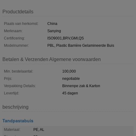
Productdetails
Plaats van herkomst:
China
Merknaam:
Sanying
Certificering:
ISO9001,BRV,GMI,QS
Modelnummer:
PBL, Plastic Barrière Gelamineerde Buis
Betalen & Verzenden Algemene voorwaarden
Min. bestelaantal:
100,000
Prijs:
negotiable
Verpakking Details:
Binnenpe zak & Karton
Levertijd:
45 dagen
beschrijving
Tandpastabuis
Materiaal:
PE, AL