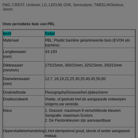
P&G, CREST, Unilever, LG, LEEUW, GSK, Sensodyne, TWEELINGlotous,
Jason.
Onze periodieke buis van PBL
bezit
Detail
Materiaal
PBL: Plastic barrière gelamineerde buis (EVOH als
barrière)
Lengtewaaier
43-193
(mm)
Diktewaaier
275/15mm, 300/15mm, 325/15mm, 350/15mm
(mm/mm)
Diameterwaaier
12.7, 16,19,22,25,30,35,40,45,50,60
(mm)
Drukmethode
Flexography/Gravure/het zijdescherm
Drukkunstwerk
Vlakte, of gedrukt met de aangepaste ontwerpen
volgens uw vereiste.
Kleur
1. Gravure: maximum 9 verschillende kleuren
Serigrafie: maximum 5colors
2. De Pantonkleuren zijn aanvaardbaar
Oppervlaktebehandeling
1.Hot stempelend goud, strook of ander aangepast
metaal.