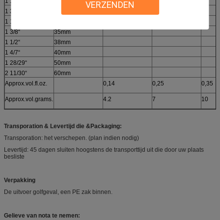
1 1/8“
28mm
VERZENDEN
1 3/16“
30mm
1 1/4“
32mm
1 3/8“
35mm
1 1/2“
38mm
1 4/7“
40mm
1 28/29“
50mm
2 11/30“
60mm
Approx.vol.fl.oz.
0,14
0,25
0,35
Approx.vol.grams.
4.2
7
10
Transporation & Levertijd die &Packaging:
Transporation: het verschepen. (plan indien nodig)
Levertijd: 45 dagen sluiten hoogstens de transporttijd uit die door uw plaats
besliste
Verpakking
De uitvoer golfgeval, een PE zak binnen.
Gelieve van nota te nemen: