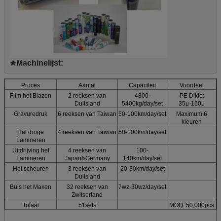
★Machinelijst:
Proces
Aantal
Capaciteit
Voordeel
Film het Blazen
2 reeksen van
4800-
PE Dikte:
Duitsland
5400kg/day/set
35μ-160μ
Gravuredruk
6 reeksen van Taiwan
50-100km/day/set
Maximum 6
kleuren
Het droge
4 reeksen van Taiwan
50-100km/day/set
Lamineren
Uitdrijving het
4 reeksen van
100-
Lamineren
Japan&Germany
140km/day/set
Het scheuren
3 reeksen van
20-30km/day/set
Duitsland
Buis het Maken
32 reeksen van
7wz-30wz/day/set
Zwitserland
Totaal
51sets
MOQ: 50,000pcs