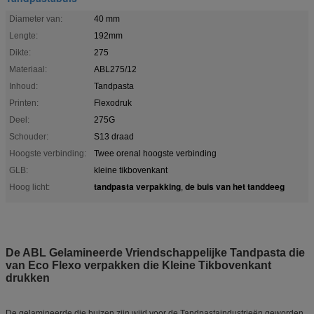
Diameter van:
40 mm
Lengte:
192mm
Dikte:
275
Materiaal:
ABL275/12
Inhoud:
Tandpasta
Printen:
Flexodruk
Deel:
275G
Schouder:
S13 draad
Hoogste verbinding:
Twee orenal hoogste verbinding
GLB:
kleine tikbovenkant
tandpasta verpakking
de buis van het tanddeeg
Hoog licht:
,
De ABL Gelamineerde Vriendschappelijke Tandpasta die
van Eco Flexo verpakken die Kleine Tikbovenkant
drukken
De gelamineerde die buizen zijn wijd voor de Tandpastaindustrieën geworden