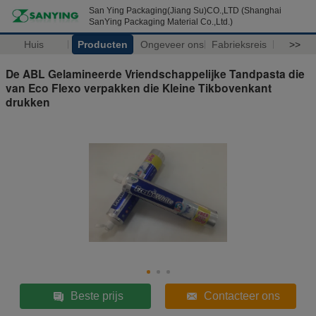
San Ying Packaging(Jiang Su)CO.,LTD (Shanghai
SanYing Packaging Material Co.,Ltd.)
Huis
Producten
Ongeveer ons
Fabrieksreis
>>
De ABL Gelamineerde Vriendschappelijke Tandpasta die
van Eco Flexo verpakken die Kleine Tikbovenkant
drukken
Beste prijs
Contacteer ons