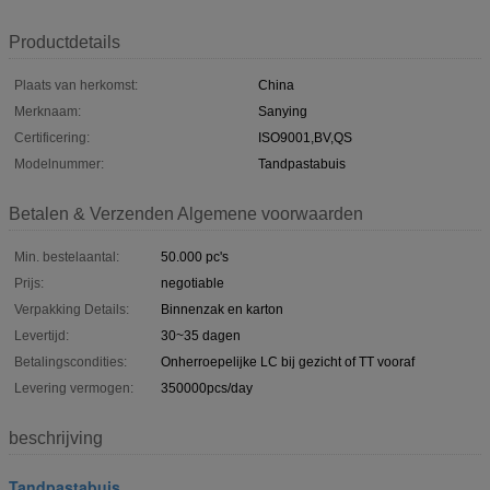
Productdetails
Plaats van herkomst:
China
Merknaam:
Sanying
Certificering:
ISO9001,BV,QS
Modelnummer:
Tandpastabuis
Betalen & Verzenden Algemene voorwaarden
Min. bestelaantal:
50.000 pc's
Prijs:
negotiable
Verpakking Details:
Binnenzak en karton
Levertijd:
30~35 dagen
Betalingscondities:
Onherroepelijke LC bij gezicht of TT vooraf
Levering vermogen:
350000pcs/day
beschrijving
Tandpastabuis