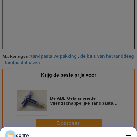
tandpasta verpakking
de buis van het tanddeeg
Markeringen:
,
tandpastabuizen
,
Krijg de beste prijs voor
De ABL Gelamineerde
Vriendschappelijke Tandpasta
die van Eco Flexo verpakken die
Kleine Tikbovenkant drukken
Doorgaan
donny