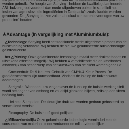
worden gebruikt. De hoogte van Sanying - hebben de kwaliteit gelamineerde
ABL-buizen groot voordeel dan mede-uitgedreven buizen in stabiliteit het
testen van agressieve die ingrediënten in Tandpasta's zoals fluoride worden
gevonden. De „Sanying-buizen zullen absoluut concurrentievermogen van uw
producten“ houden.
★Advantage (In vergelijking met Aluminiumbuis):
△Technology:
Sanying heeft het traditionele mede-uitgedreven proces van de
buistekening veranderd. Wij hebben de nieuwe gelamineerde buistechnologie
geïntroduceerd.
het △Printing:
Onze gelamineerde technologie maakt meer drukmethodes en
uitstekend effect het mogelijk. Wij hebben 4 verschillende die drukmethodes
afhankelijk van het ontwerp van het kunstwerk van de cliënt worden gebruikt.
Gravuredruk: Tot 9 kleuren. Gebruik van CMYK/4-Kleur Proces. De
gradiëntschermen zijn aanvaardbaar. Vindt als de inkt op de buizen wordt
doordrongen.
Serigrafie: Wanneer u uw vingers over de kunst op de buis in werking stelt
wordt het opgeheven omhoog en zal altijd glanzend blijven, zelfs op een steen
beëindig buis.
Het hete Stempelen: De kleurrijke druk kan worden gedaan gebaseerd op
verschillend vereiste.
Flexography: De buis heeft goed polijsten.
△ Milieuvriendelijk:
Onze gelamineerde technologie vermindert zeer de
consumptie van materiaal, meer verdunner en milieuvriendelijker.