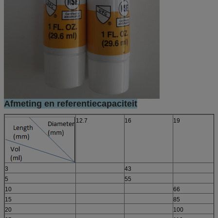
Afmeting en referentiecapaciteit
12.7
16
19
3
43
5
55
10
66
15
85
20
100