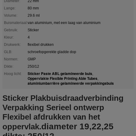
Diameter:
22 mm
Lange:
80 mm
Volume:
29.6 ml
Buismateriaal:
van aluminium, met een laag van aluminium
Gebruik:
Sticker
Kleur:
4
Drukwerk:
flexibel drukken
GLB:
schroefopgerekte gladde dop
Normen:
GMP
Dikte:
250/12
Sticker Paste ABL gelamineerde buis
Hoog licht:
,
Oppervlakte Flexible Printing Able Tubes
,
aluminiumbarrière gelamineerde verpakkingsbuis
Sticker Plakbuisdraadverbinding
Verpakking Serieel ontwerp
Flexibel afdrukken van het
diameter 19,22,25
oppervlak
.