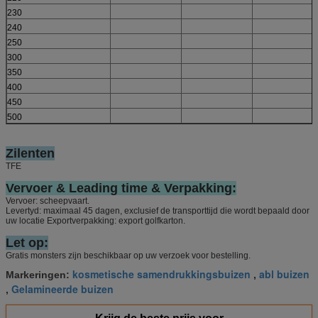
230
240
250
300
350
400
450
500
Zilenten
TFE
Vervoer & Leading time & Verpakking
:
Vervoer: scheepvaart.
Levertyd: maximaal 45 dagen, exclusief de transporttijd die wordt bepaald door
uw locatie Exportverpakking: export golfkarton.
Let op:
Gratis monsters zijn beschikbaar op uw verzoek voor bestelling.
kosmetische samendrukkingsbuizen
abl buizen
Markeringen:
,
Gelamineerde buizen
,