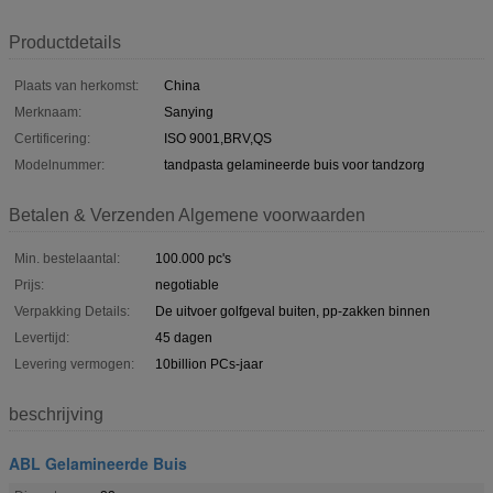
Productdetails
Plaats van herkomst:
China
Merknaam:
Sanying
Certificering:
ISO 9001,BRV,QS
Modelnummer:
tandpasta gelamineerde buis voor tandzorg
Betalen & Verzenden Algemene voorwaarden
Min. bestelaantal:
100.000 pc's
Prijs:
negotiable
Verpakking Details:
De uitvoer golfgeval buiten, pp-zakken binnen
Levertijd:
45 dagen
Levering vermogen:
10billion PCs-jaar
beschrijving
ABL Gelamineerde Buis