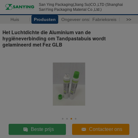
San Ying Packaging(Jiang Su)CO.,LTD (Shanghai
SanYing Packaging Material Co.,Ltd.)
Huis
Producten
Ongeveer ons
Fabrieksreis
>>
Het Luchtdichte die Aluminium van de
hygiëneverbinding om Tandpastabuis wordt
gelamineerd met Fez GLB
Beste prijs
Contacteer ons