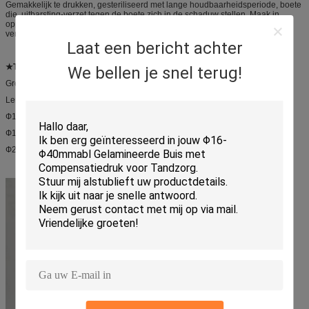
Gemakkelijk te drukken, gesteriliseerd met lange houdbaarheidsperiode, boete
die, uitbarsting-verzet tegen de boete zich in de schaduw stellen. Maak in
oppervlakte, gekleurde rijken, gemakkelijke overdracht glad, vervul de
verschillende de industrievereisten.
Laat een bericht achter
★Tube diameter en dikte (Φ: Diameter μ: Dikte)
We bellen je snel terug!
Grootte: Ф12.7, Ф16, Ф19, Ф22, Ф25, Ф28, Ф30, Ф32, Ф34, Ф35, Ф38, Ф40
Lengte:
Ф12.7: 45mm70mm
Ф16-Ф19: 65mm110mm
Ф22-Ф40: 85mm194mm