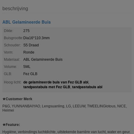
beschrijving
ABL Gelamineerde Buis
Dikte:
275
Buisgrootte:
Dia16*110.3mm
Schouder:
S5 Draad
Vorm:
Ronde
Materiaal:
ABL Gelamineerde Buis
Volume:
5ML
GLB:
Fez GLB
de gelamineerde buis van Fez GLB abl
Hoog licht:
,
tandpastabuis met Fez GLB
tandpastabuis abl
,
★Customer Merk
P&G, YUNNANBAIYAO, Lengsuanling, LG, LEEUW, TWEELINGlotous, NICE,
Heimei
★Feature:
Hygiëne, verbindings luchtdichte, uitstekende barrière van lucht, water en geur.