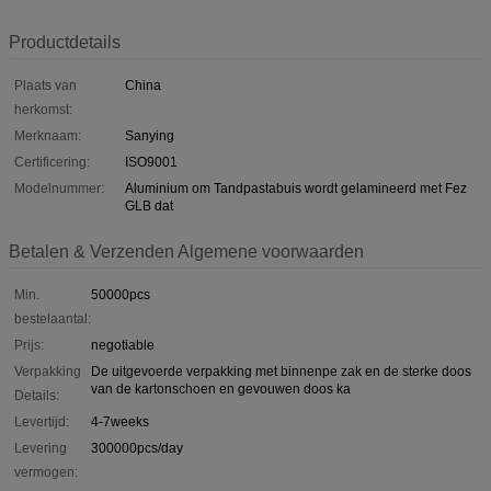
Productdetails
Plaats van
China
herkomst:
Merknaam:
Sanying
Certificering:
ISO9001
Modelnummer:
Aluminium om Tandpastabuis wordt gelamineerd met Fez
GLB dat
Betalen & Verzenden Algemene voorwaarden
Min.
50000pcs
bestelaantal:
Prijs:
negotiable
Verpakking
De uitgevoerde verpakking met binnenpe zak en de sterke doos
van de kartonschoen en gevouwen doos ka
Details:
Levertijd:
4-7weeks
Levering
300000pcs/day
vermogen: