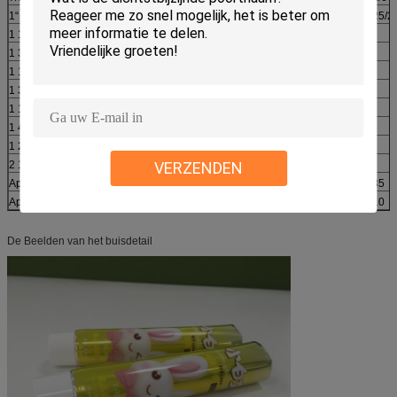
1“
25mm
1 25/2
1 1/8“
28mm
1 3/16“
30mm
1 1/4“
32mm
1 3/8“
35mm
1 1/2“
38mm
1 4/7“
40mm
1 28/29“
50mm
2 11/30“
60mm
VERZENDEN
Approx.vol.fl.oz.
0.14
0.25
0.35
Approx.vol.grams.
4.2
7.0
10.0
De Beelden van het buisdetail