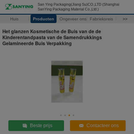
San Ying Packaging(Jiang Su)CO.,LTD (Shanghai
SanYing Packaging Material Co.,Ltd.)
Huis
Producten
Ongeveer ons
Fabrieksreis
>>
Het glanzen Kosmetische de Buis van de de
Kinderentandpasta van de Samendrukkings
Gelamineerde Buis Verpakking
Beste prijs
Contacteer ons