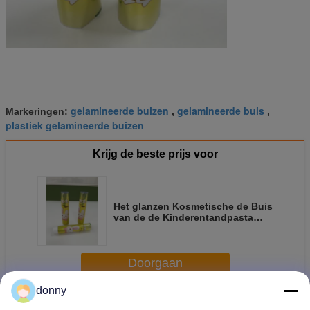
gelamineerde buizen
gelamineerde buis
Markeringen:
,
,
plastiek gelamineerde buizen
Krijg de beste prijs voor
Het glanzen Kosmetische de Buis
van de de Kinderentandpasta
van de Samendrukkings
Gelamineerde Buis Verpakking
Doorgaan
donny
Gelamineerde Buis
Meer