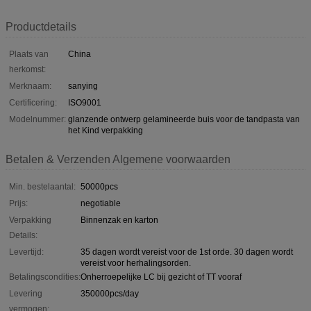
Productdetails
Plaats van
China
herkomst:
Merknaam:
sanying
Certificering:
ISO9001
Modelnummer:
glanzende ontwerp gelamineerde buis voor de tandpasta van
het Kind verpakking
Betalen & Verzenden Algemene voorwaarden
Min. bestelaantal:
50000pcs
Prijs:
negotiable
Verpakking
Binnenzak en karton
Details:
Levertijd:
35 dagen wordt vereist voor de 1st orde. 30 dagen wordt
vereist voor herhalingsorden.
Betalingscondities:
Onherroepelijke LC bij gezicht of TT vooraf
Levering
350000pcs/day
vermogen: