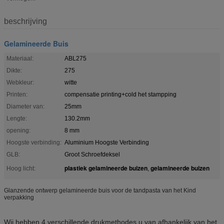
beschrijving
Gelamineerde Buis
Materiaal:
ABL275
Dikte:
275
Webkleur:
witte
Printen:
compensatie printing+cold het stampping
Diameter van:
25mm
Lengte:
130.2mm
opening:
8 mm
Hoogste verbinding:
Aluminium Hoogste Verbinding
GLB:
Groot Schroefdeksel
plastiek gelamineerde buizen
gelamineerde buizen
Hoog licht:
,
Glanzende ontwerp gelamineerde buis voor de tandpasta van het Kind
verpakking
Wij hebben 4 verschillende drukmethodes u van afhankelijk van het