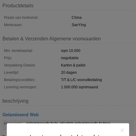
Productdetails
Plaats van herkomst:
China
Merknaam:
SanYing
Betalen & Verzenden Algemene voorwaarden
Min. bestelaantal:
sqm 10.000
Prijs:
negotiable
Verpakking Details:
Karton & pallet
Levertijd:
20 dagen
Betalingscondities:
T/T & L/C-vooruitbetaling
Levering vermogen:
1.000.000 sqm/maand
beschrijving
Gelamineerd Web
gelamineerde buis
plastiek gelamineerde buizen
Hoog licht:
,