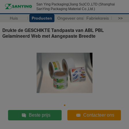
San Ying Packaging(Jiang Su)CO.,LTD (Shanghai
SanYing Packaging Material Co.,Ltd.)
Huis
Producten
Ongeveer ons
Fabrieksreis
>>
Drukte de GESCHIKTE Tandpasta van ABL PBL
Gelamineerd Web met Aangepaste Breedte
Beste prijs
Contacteer ons