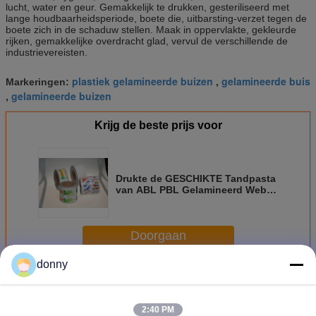
lucht, water en geur. Gemakkelijk te drukken, gesteriliseerd met
lange houdbaarheidsperiode, boete die, uitbarsting-verzet tegen de
boete zich in de schaduw stellen. Maak in oppervlakte, gekleurde
rijken, gemakkelijke overdracht glad, vervul de verschillende de
industrievereisten.
plastiek gelamineerde buizen
gelamineerde buis
Markeringen:
,
gelamineerde buizen
,
Krijg de beste prijs voor
Drukte de GESCHIKTE Tandpasta
van ABL PBL Gelamineerd Web
met Aangepaste Breedte
Doorgaan
donny
Gelamineerd Web
Meer
2:40 PM