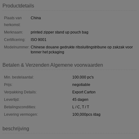
Productdetails
Plaats van
China
herkomst:
Merknaam:
printed zipper stand up pouch bag
Certificering:
ISO 9001
Modelnummer:
Chinese douane gedrukte ritssluitingstribune op zakzak voor
tonner het pckaging
Betalen & Verzenden Algemene voorwaarden
Min. bestelaantal:
100.000 pc's
Prijs:
negotiable
Verpakking Details:
Export Carton
Levertijd:
45 dagen
Betalingscondities:
L / C, T / T
Levering vermogen:
100,000pcs /dag
beschrijving