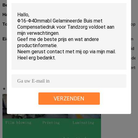
Betalingsvoorwaarde
T/T, L/C
Haven van Lading
Shanghai
Toebehoren
Scheurinkeping, MATTE of glanzende drukoppe
ritssluiting, Spuiten
Eigenschap
OEM beschikbare douanedruk, tot 9 kleuren
Uitstekende barrière tegen lucht, vochtigheid 
De gebruikte folie en de inkt zijn milieuvriendeli
* Gebruikersvriendelijke, grote capaciteitsvert
★
Productieproces van douane gedrukte ritssluitingstribune op zakzak
VERZENDEN