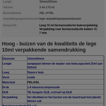
Lange:
30mm200mm
Volume:
3 ml-170 ml
Buismateriaal:
ABL of PBL
verpakkingssqueezebuizen:
lege verpakkingssqueezebuizen
Leeg 10 ml farmaceutische buisverpakking
Hoog licht:
,
Verpakking voor farmaceutische buizen 12
,
7 mm
Hoog - buizen van de kwaliteits de lege
10ml verpakkende samendrukking
Diameter
16mm60mm
Lengte
aangepast binnen de waaier van buiscapaciteit (5ml aan
500ml)
Laag
5layers buis
Vorm
ronde
Materiaal
PBL/ABL
Druk
1-6 kleurencompensatie
GLB
Tik hoogste GLB, schroef op GLB
Verpakking
het dienblad en het karton van de kaartraad met plastic
binnen zak
Betalingsmethode
T/T, L/C