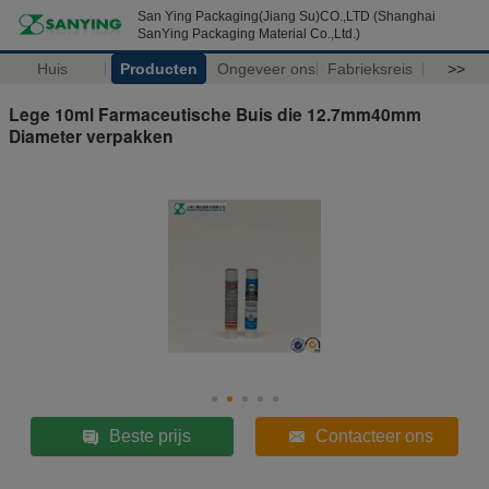
San Ying Packaging(Jiang Su)CO.,LTD (Shanghai
SanYing Packaging Material Co.,Ltd.)
Huis
Producten
Ongeveer ons
Fabrieksreis
>>
Lege 10ml Farmaceutische Buis die 12.7mm40mm
Diameter verpakken
Beste prijs
Contacteer ons