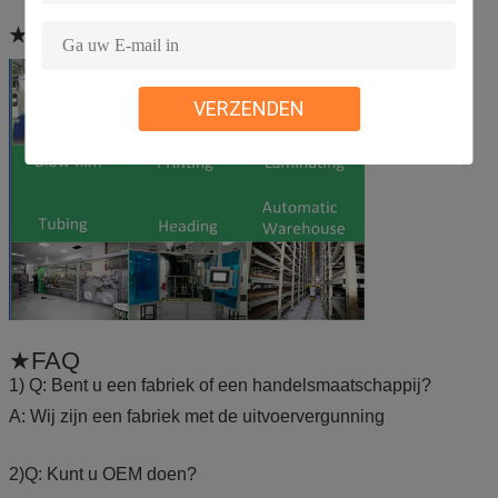
★Our
werkschema
VERZENDEN
★FAQ
1) Q: Bent u een fabriek of een handelsmaatschappij?
A: Wij zijn een fabriek met de uitvoervergunning
2)Q: Kunt u OEM doen?