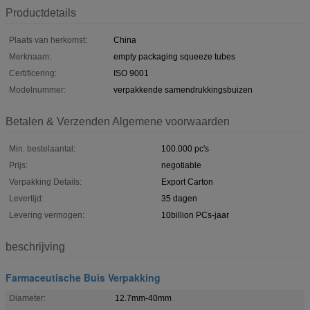
Productdetails
Plaats van herkomst:
China
Merknaam:
empty packaging squeeze tubes
Certificering:
ISO 9001
Modelnummer:
verpakkende samendrukkingsbuizen
Betalen & Verzenden Algemene voorwaarden
Min. bestelaantal:
100.000 pc's
Prijs:
negotiable
Verpakking Details:
Export Carton
Levertijd:
35 dagen
Levering vermogen:
10billion PCs-jaar
beschrijving
Farmaceutische Buis Verpakking
Diameter:
12.7mm-40mm