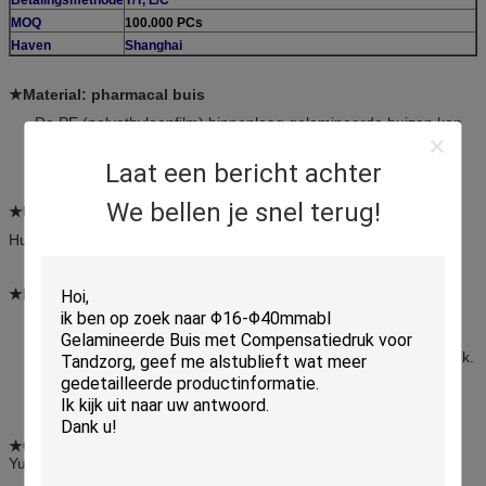
MOQ
100.000 PCs
Haven
Shanghai
★Material: pharmacal buis
De PE (polyethyleenfilm) binnenlaag gelamineerde buizen kan
de barrière voor het contact tussen inhoud en de
aluminiumtussenlaag zijn
Laat een bericht achter
We bellen je snel terug!
★Usage:
Huidbehandeling, voetschimmel, babynappy uitbarsting.
★Feature:
De gelamineerde buizen keuren vlakke druk met goede
schurende weerstand goed. De gelamineerde buizen worden
geproduceerd in een schoon milieu en met laag energieverbruik.
Er is een specifiek gebied voor het verbeteren van de
verschijning en de functionaliteit van gelamineerde buizen.
★Customer brandmerk:
Pfizer, Mentholatum, Mayinglong,
Yunnanbaiyao enz.