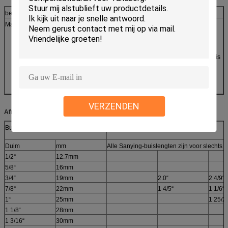
bezit
Detail
Materiaal
1.PBL: Plastic barrière gelamineerde buis (EVOH als
barrière)
2.ABL: Aluminiumbarrière gelamineerde buis (AL folie als
barrière)
3.CAL: Met een laag bedekte Alunimium gelamineerde buis
(AL, EVOH als barrière)
4.CAL+: Met een laag bedekte Alunimium gelamineerde
tube+
5.HAL: Holografische Alunimium gelamineerde buis
VERZENDEN
Afmeting en Capaciteit voor Verwijzing
Buisdiameter
Buislengte
Duim
mm
Alle Sanying-buislengten zijn voor slechts 
1/2“
12.7mm
5/8“
16mm
3/4“
19mm
2.0“
2 4/9“
7/8“
22mm
1 4/5“
1 1/6“
1“
25mm
1 25/2
1 1/8“
28mm
1 3/16“
30mm