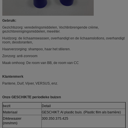
Gebruik:
Gezichtszorg: veredelingsmiddelen, Vochtinbrengende crème,
gezichtsreinigingsmiddelen, meeëter.
Huidzorg: de lichaamswassen, overhandigt en de lichaamslotions, overhandigt
room, deodoranten,
Haarverzorging: shampoo, haar het stileren.
Zonzorg: anti-zonroom
Maak omhoog: De room van BB, de room van CC
Klantenmerk
Pantene, Duif, Vijver, VERSUS, enz.
Onze GESCHIKTE periodieke buizen
bezit
Detail
Materiaal
GESCHIKT: Al plastic buis. (Plastic film als barrière)
Diktewaaier
300.350.375.425
(mm/mm)