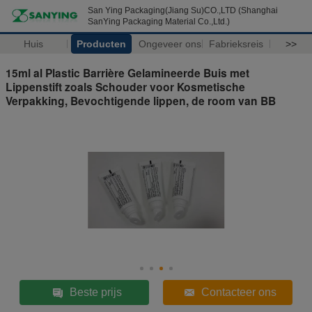
San Ying Packaging(Jiang Su)CO.,LTD (Shanghai
SanYing Packaging Material Co.,Ltd.)
Huis
Producten
Ongeveer ons
Fabrieksreis
>>
15ml al Plastic Barrière Gelamineerde Buis met
Lippenstift zoals Schouder voor Kosmetische
Verpakking, Bevochtigende lippen, de room van BB
Beste prijs
Contacteer ons