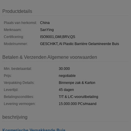
Productdetails
Plaats van herkomst:
China
Merknaam:
SanYing
Certificering:
ISO9001,GMI,BRV,QS
Modelnummer:
GESCHIKT, Al Plastic Barrière Gelamineerde Buis
Betalen & Verzenden Algemene voorwaarden
Min. bestelaantal:
30.000
Prijs:
negotiable
Verpakking Details:
Binnenpe zak & Karton
Levertijd:
45 dagen
Betalingscondities:
T/T & L/C-vooruitbetaling
Levering vermogen:
15.000.000 PCs/maand
beschrijving
Kosmetische Verpakkende Buis