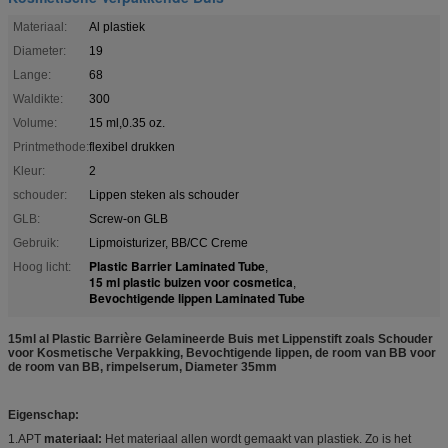
Materiaal:
Al plastiek
Diameter:
19
Lange:
68
Waldikte:
300
Volume:
15 ml,0.35 oz.
Printmethode:
flexibel drukken
Kleur:
2
schouder:
Lippen steken als schouder
GLB:
Screw-on GLB
Gebruik:
Lipmoisturizer, BB/CC Creme
Plastic Barrier Laminated Tube
Hoog licht:
,
15 ml plastic buizen voor cosmetica
,
Bevochtigende lippen Laminated Tube
15ml al Plastic Barrière Gelamineerde Buis met Lippenstift zoals Schouder
voor Kosmetische Verpakking, Bevochtigende lippen, de room van BB voor
de room van BB, rimpelserum, Diameter 35mm
Eigenschap:
1.APT
materiaal:
Het materiaal allen wordt gemaakt van plastiek. Zo is het