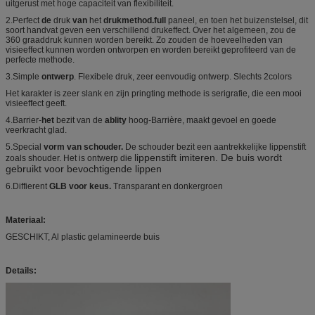
uitgerust met hoge capaciteit van flexibiliteit.
2.Perfect
de
druk
van
het
drukmethod.full
paneel, en toen het buizenstelsel, dit
soort handvat geven een verschillend drukeffect. Over het algemeen, zou de
360 graaddruk kunnen worden bereikt. Zo zouden de hoeveelheden van
visieeffect kunnen worden ontworpen en worden bereikt geprofiteerd van de
perfecte methode.
3.Simple
ontwerp
. Flexibele druk, zeer eenvoudig ontwerp. Slechts 2colors
Het karakter is zeer slank en zijn pringting methode is serigrafie, die een mooi
visieeffect geeft.
4.Barrier-
het
bezit van
de
ablity
hoog-Barrière, maakt gevoel en goede
veerkracht glad.
5.Special
vorm van schouder.
De schouder bezit een aantrekkelijke lippenstift
lippenstift imiteren. De buis wordt
zoals shouder. Het is ontwerp die
gebruikt voor bevochtigende lippen
6.Diffierent
GLB voor keus.
Transparant en donkergroen
Materiaal:
GESCHIKT, Al plastic gelamineerde buis
Details: