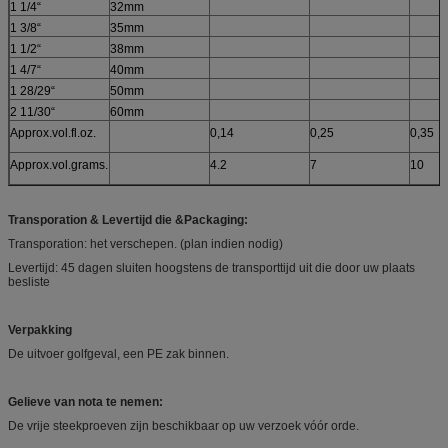
1 1/4“
32mm
1 3/8“
35mm
1 1/2“
38mm
1 4/7“
40mm
1 28/29“
50mm
2 11/30“
60mm
Approx.vol.fl.oz.
0,14
0,25
0,35
Approx.vol.grams.
4.2
7
10
Transporation & Levertijd die &Packaging:
Transporation: het verschepen. (plan indien nodig)
Levertijd: 45 dagen sluiten hoogstens de transporttijd uit die door uw plaats
besliste
Verpakking
De uitvoer golfgeval, een PE zak binnen.
Gelieve van nota te nemen:
De vrije steekproeven zijn beschikbaar op uw verzoek vóór orde.