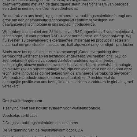
al werknemer wordt gebouwd. Van bij het begin van een nieuwe
cliëntverhouding met aan de gang zijnde steun, heeft ons team van beroeps
één doel in mening, die cliënttevredenheid is.
De nadruk van ons bedrijf op gelamineerde verpakkingsmaterialen brengt ons
ertoe om een onafhankelijk technologier&d centrum te vestigen, dat
geavanceerde technologie in ons gebied introduceerde.
Wij hebben momenteel een 28 lidteam van R&D-ingenieurs; 7 voor materiaal &
technologie, 10 voor product R&D, 4 voor normalisatie, en 5 voor ontwerp. Wij
huisvesten 13 geavanceerd experimenteel materiaal en productie het testen
materiaal om grondstof te inspecteren, half afgewerkt en geëindigd - producten.
Sinds onze het oprichten, is een kernconcept „Groene verpakking door
verpakkingswetenschap en technologie“ geweest. Wij hebben ons R&D op
zeer belangrijk gebied van oppervlaktebehandeling, gelamineerde
technologie, nieuwe materiële wetenschap versterkt, anti-vervalst technologie,
en nieuwe zak en buistechnologie. Wij zijn een leider voor een deel door onze
technische innovaties op het gebied van gelamineerde verpakking geworden.
Wij houden productvoordelen door onafhankelijke IP rechten wat de
belangrijke positie van ons bedrijf in onze markt en voortdurende globale groei
verzekert.
Ons kwaliteitssysteem
1.sanying heeft een holistic systeem voor kwaliteitscontrole.
Voedselqs certificatie
2.Drugs verpakkingsmaterialen en containers
De Vergunning van de registratievorm door CDA