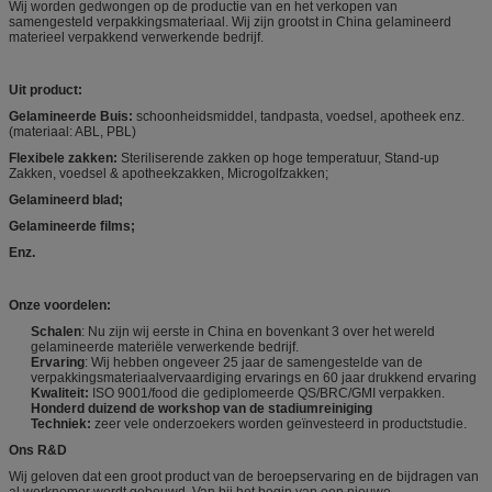
Wij worden gedwongen op de productie van en het verkopen van
samengesteld verpakkingsmateriaal. Wij zijn grootst in China gelamineerd
materieel verpakkend verwerkende bedrijf.
Uit product:
Gelamineerde Buis:
schoonheidsmiddel, tandpasta, voedsel, apotheek enz.
(materiaal: ABL, PBL)
Flexibele zakken:
Steriliserende zakken op hoge temperatuur, Stand-up
Zakken, voedsel & apotheekzakken, Microgolfzakken;
Gelamineerd blad;
Gelamineerde films;
Enz.
Onze voordelen:
Schalen
: Nu zijn wij eerste in China en bovenkant 3 over het wereld
gelamineerde materiële verwerkende bedrijf.
Ervaring
: Wij hebben ongeveer 25 jaar de samengestelde van de
verpakkingsmateriaalvervaardiging ervarings en 60 jaar drukkend ervaring
Kwaliteit:
ISO 9001/food die gediplomeerde QS/BRC/GMI verpakken.
Honderd duizend de workshop van de stadiumreiniging
Techniek:
zeer vele onderzoekers worden geïnvesteerd in productstudie.
Ons R&D
Wij geloven dat een groot product van de beroepservaring en de bijdragen van