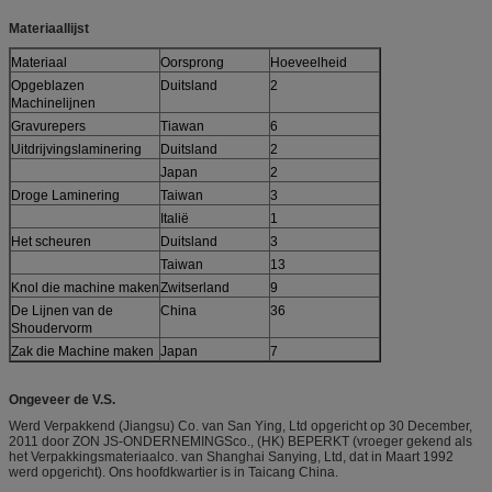
Materiaallijst
Materiaal
Oorsprong
Hoeveelheid
Opgeblazen
Duitsland
2
Machinelijnen
Gravurepers
Tiawan
6
Uitdrijvingslaminering
Duitsland
2
Japan
2
Droge Laminering
Taiwan
3
Italië
1
Het scheuren
Duitsland
3
Taiwan
13
Knol die machine maken
Zwitserland
9
De Lijnen van de
China
36
Shoudervorm
Zak die Machine maken
Japan
7
Ongeveer de V.S.
Werd Verpakkend (Jiangsu) Co. van San Ying, Ltd opgericht op 30 December,
2011 door ZON JS-ONDERNEMINGSco., (HK) BEPERKT (vroeger gekend als
het Verpakkingsmateriaalco. van Shanghai Sanying, Ltd, dat in Maart 1992
werd opgericht). Ons hoofdkwartier is in Taicang China.