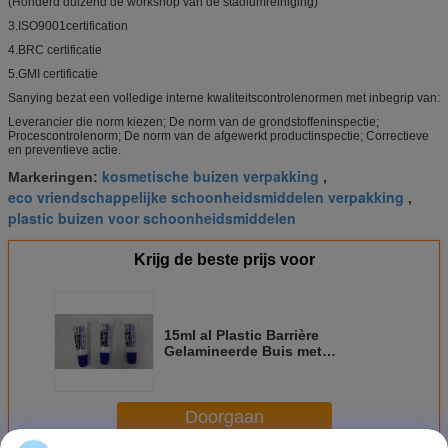
(Honderd duizend de workshop van de stadiumreiniging)
3.ISO9001certification
4.BRC certificatie
5.GMI certificatie
Sanying bezat een volledige interne kwaliteitscontrolenormen met inbegrip van:
Leverancier die norm kiezen; De norm van de grondstoffeninspectie;
Procescontrolenorm; De norm van de afgewerkt productinspectie; Correctieve
en preventieve actie.
kosmetische buizen verpakking
Markeringen:
,
eco vriendschappelijke schoonheidsmiddelen verpakking
,
plastic buizen voor schoonheidsmiddelen
Krijg de beste prijs voor
15ml al Plastic Barrière
Gelamineerde Buis met
Lippenstift zoals Schouder voor
Kosmetische Verpakking,
Bevochtigende lippen, de room
Doorgaan
van BB