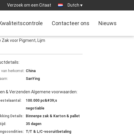
1
Verzoek om een Citaat
Dutch
Kwaliteitscontrole
Contacteer ons
Nieuws
 Zak voor Pigment, Lijm
ctdetails:
s van herkomst:
China
aam:
SanYing
len & Verzenden Algemene voorwaarden:
bestelaantal:
100.000 pc&#39;s
negotiable
kking Details:
Binnenpe zak & Karton & pallet
ijd:
35 dagen
ingscondities:
T/T & L/C-vooruitbetaling