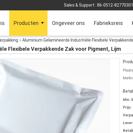
Sales & Support :
86-0512-8277030
is
Producten
Ongeveer ons
Fabrieksreis
Verpakking
Aluminium Gelamineerde Industriële Flexibele Verpakkende
ële Flexibele Verpakkende Zak voor Pigment, Lijm
Produ
Plaat
Merkn
Beta
Min. 
Prijs:
Verpa
Levert
Betal