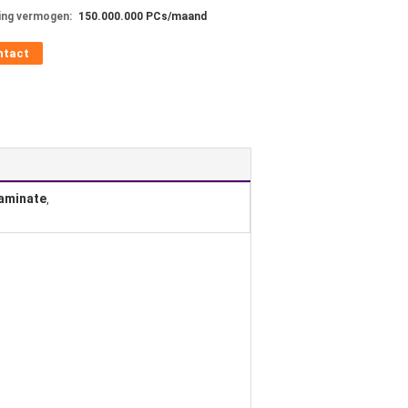
ing vermogen:
150.000.000 PCs/maand
ntact
laminate
,