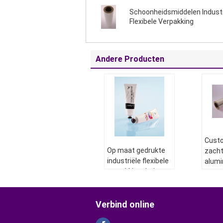
Schoonheidsmiddelen Industr
Flexibele Verpakking
Andere Producten
Cust
Op maat gedrukte
zach
industriële flexibele
alumi
verpakkingsbuis,
indust
laminaatbuis
verpa
Verbind online