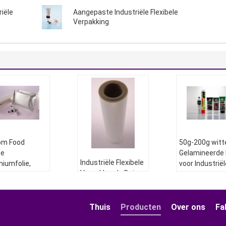
iële
Aangepaste Industriële Flexibele
Verpakking
om Food
50g-200g witt
te
Gelamineerde 
Industriële Flexibele
niumfolie,
voor Industriël
Verpakkende Buis
riële flexibele
Flexibele Verp
voor
kking
Materiaal:
AB
Schoonheidsmiddelen,
Dikte:
250
Dagelijkse
Thuis
Producten
Over ons
Fa
Webkleur:
wit
Chemische
Printen: