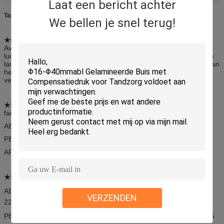
Laat een bericht achter
Tandpasta, cosmetica, farmaceutische kleurprinting, gelamineerd web
We bellen je snel terug!
★
Gebeurtenis:
Avirulentie, hygiëne, sluiting luchtdicht, uitstekende barrière van
lucht, water en geur, gemakkelijk te persen, gesteriliseerd met een
lange houdbaarheid, fijne schaduw, fijne barstbestandheid, glad aan
het oppervlak, rijke kleur,gemakkelijke overdracht, voldoen aan de
verschillende eisen van de industrie.
★Materieel:
Laminated Web voor tandpasta, cosmetica,
farmaceutische en andere velden.
ABL·aluminium als barrière
PBL­EVOH als barrière
APT·Alle gelamineerde kunststof
★Dikte en breedte
(μ: dikte mm: breedte)
ABL normaal gesproken hebben diktes
VERZENDEN
220u/AL12;250/AL12;275/AL12;258/AL20;275/AL20
PBL normaal gesproken 275u/EVOH15;300/EVOH15;350/EVOH15