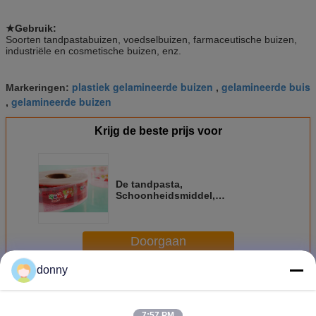
★
Gebruik:
Soorten tandpastabuizen, voedselbuizen, farmaceutische buizen,
industriële en cosmetische buizen, enz.
plastiek gelamineerde buizen
gelamineerde buis
Markeringen:
,
gelamineerde buizen
,
Krijg de beste prijs voor
De tandpasta,
Schoonheidsmiddel,
Geneesmiddel kleurde Gedrukt
Gelamineerd Web
Doorgaan
donny
Gelamineerd Web
Meer
7:57 PM