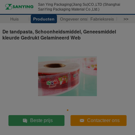
San Ying Packaging(Jiang Su)CO.,LTD (Shanghai
SanYing Packaging Material Co.,Ltd.)
Huis
Producten
Ongeveer ons
Fabrieksreis
>>
De tandpasta, Schoonheidsmiddel, Geneesmiddel
kleurde Gedrukt Gelamineerd Web
Beste prijs
Contacteer ons