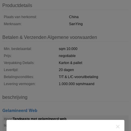
Productdetails
Plaats van herkomst:
China
Merknaam:
SanYing
Betalen & Verzenden Algemene voorwaarden
Min. bestelaantal:
sqm 10.000
Prijs:
negotiable
Verpakking Details:
Karton & pallet
Levertijd:
20 dagen
Betalingscondities:
T/T & L/C-vooruitbetaling
Levering vermogen:
1.000.000 sqm/maand
beschrijving
Gelamineerd Web
Tandpasta met gelamineerd web
Hoog
,
Cosmetisch plastic gelamineerd web
,
licht:
Farmaceutische gekleurde gedrukte gelamineerde weefsel