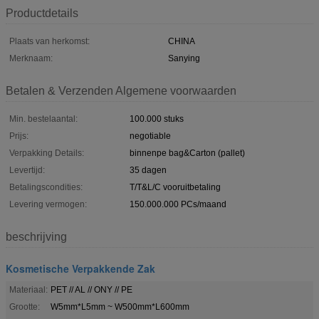
Productdetails
Plaats van herkomst:
CHINA
Merknaam:
Sanying
Betalen & Verzenden Algemene voorwaarden
Min. bestelaantal:
100.000 stuks
Prijs:
negotiable
Verpakking Details:
binnenpe bag&Carton (pallet)
Levertijd:
35 dagen
Betalingscondities:
T/T&L/C vooruitbetaling
Levering vermogen:
150.000.000 PCs/maand
beschrijving
Kosmetische Verpakkende Zak
Materiaal:
PET // AL // ONY // PE
Grootte:
W5mm*L5mm ~ W500mm*L600mm