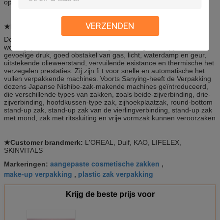
op zak (met spuiten of niet)
VERZENDEN
★Feature:
De gelamineerde die film en de zakken door Sanying Packaging
wordt geproduceerd hebben inte geraspte eigenschappen van
gevoelige druk, goed obstakel van gas, licht, waterdamp en geur,
uitstekende olieweerstand, vervuilende esistance en thermische het
verzegelen prestaties. Zij zijn ﬁ t voor snelle en automatische het
vullen verpakkende machines. Voorts Sanying-heeft de Verpakking
dozens Japanse Nishibe-zak-makende machines geïntroduceerd,
die verschillende types van zakken, zoals beide-zijverbinding, drie-
zijverbinding, hoofdkussen-type zak, zijhoekplaatzak, round-bottom
stand-up zak, stand-up zak van de vierlingverbinding, stand-up zak
met mond, zak met ritssluiting en vrije vormzak kunnen veroorzaken
★Customer brandmerk:
L'OREAL, Duif, KAO, LIFELEX,
SKINVITALS
aangepaste cosmetische zakken
Markeringen:
,
make-up verpakking
plastic zak verpakking
,
Krijg de beste prijs voor