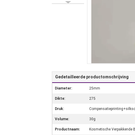
Gedetailleerde productomschrijving
Diameter:
25mm
Dikte:
275
Druk:
Compensatieprinting+silksc
Volume:
30g
Productnaam:
Kosmetische Verpakkende 