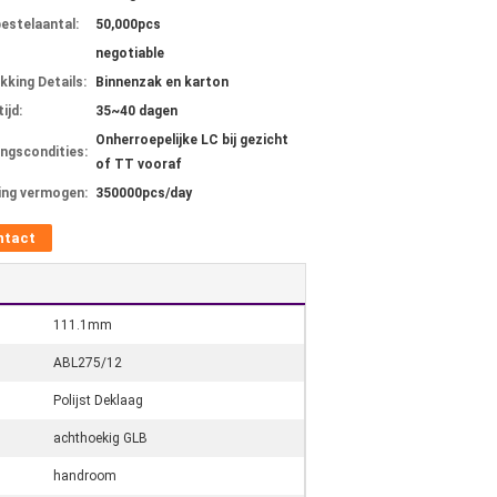
bestelaantal:
50,000pcs
negotiable
kking Details:
Binnenzak en karton
ijd:
35~40 dagen
Onherroepelijke LC bij gezicht
ingscondities:
of TT vooraf
ing vermogen:
350000pcs/day
ntact
111.1mm
ABL275/12
Polijst Deklaag
achthoekig GLB
handroom