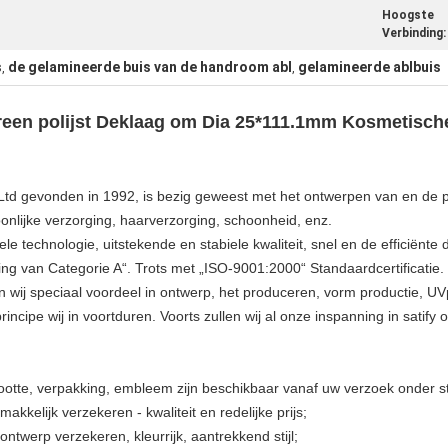
Hoogste
Verbinding:
s
de gelamineerde buis van de handroom abl
gelamineerde ablbuis
,
,
een polijst Deklaag om
Dia 25*111.1mm Kosmetische
Ltd gevonden in 1992, is bezig geweest met het ontwerpen van en de 
nlijke verzorging, haarverzorging, schoonheid, enz.
technologie, uitstekende en stabiele kwaliteit, snel en de efficiënte di
ing van Categorie A“. Trots met „ISO-9001:2000“ Standaardcertificatie
ben wij speciaal voordeel in ontwerp, het produceren, vorm productie, U
rincipe wij in voortduren. Voorts zullen wij al onze inspanning in satify
grootte, verpakking, embleem zijn beschikbaar vanaf uw verzoek onder st
makkelijk verzekeren - kwaliteit en redelijke prijs;
ntwerp verzekeren, kleurrijk, aantrekkend stijl;