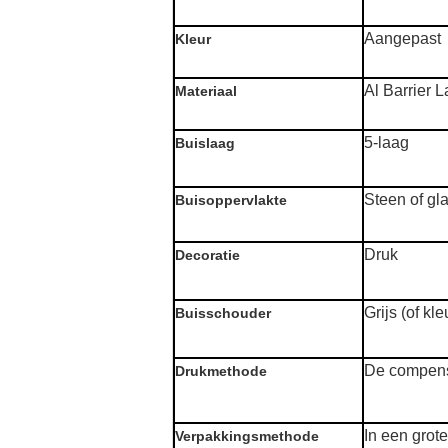
Aangepast
Kleur
Al Barrier 
Materiaal
5-laag
Buislaag
Steen of gl
Buisoppervlakte
Druk
Decoratie
Grijs (of kleu
Buisschouder
De compensa
Drukmethode
In een grote
Verpakkingsmethode