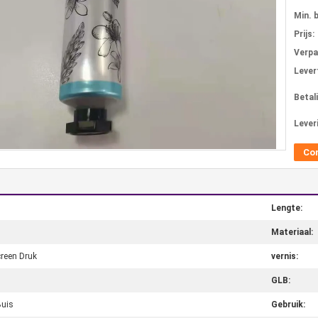
Min. 
Prijs:
Verpa
Levert
Betal
Lever
Co
Lengte:
Materiaal:
reen Druk
vernis:
GLB:
Buis
Gebruik: