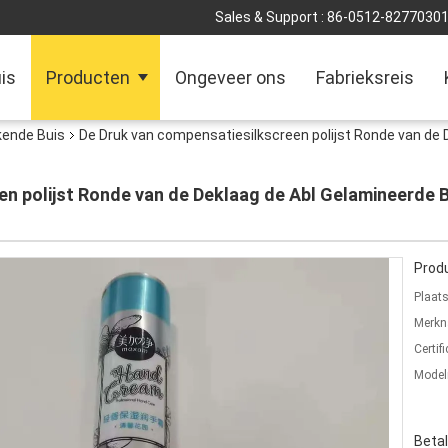
Sales & Support :
86-0512-8277030
is
Producten
Ongeveer ons
Fabrieksreis
ende Buis
De Druk van compensatiesilkscreen polijst Ronde van de 
en polijst Ronde van de Deklaag de Abl Gelamineerde 
Produ
Plaat
Merkn
Certifi
Mode
Beta