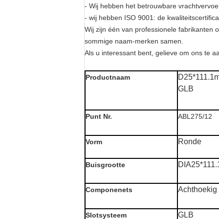
- Wij hebben het betrouwbare vrachtvervoer
- wij hebben ISO 9001: de kwaliteitscertifi
Wij zijn één van professionele fabrikanten 
sommige naam-merken samen.
Als u interessant bent, gelieve om ons te a
D25*111.1m
Productnaam
GLB
Punt Nr.
ABL275/12
Ronde
Vorm
DIA25*111
Buisgrootte
Achthoekig
Componenets
GLB
Slotsysteem