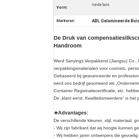
ronde buis
Vorm:
ABL Gelamineerde Bui
Markeren:
De Druk van compensatiesilkscr
Handroom
Werd Sanyings Verpakkend (Jiangsu) Co., 
verpakkingsmaterialen voor cosmetc, persoo
Gebaseerd bij geavanceerde en professionele 
werd ons bedrijf gesorteerd als „Ondernem
Container Registratiecertificatie, etc. heb
De „klant eerst, Kwaliteitsmeerdere“ is het p
★Advantages:
De verschillende kleuren, stijl, materiaal, 
- Wij zijn fabrikant dat wij hoogte kunnen ge
- Wij hebben jaren ontwerpers die gevoelig o