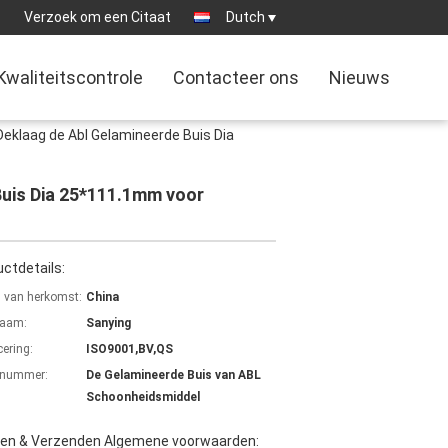
1
Verzoek om een Citaat
Dutch
Kwaliteitscontrole
Contacteer ons
Nieuws
Deklaag de Abl Gelamineerde Buis Dia
Buis Dia 25*111.1mm voor
ctdetails:
s van herkomst:
China
aam:
Sanying
cering:
ISO9001,BV,QS
lnummer:
De Gelamineerde Buis van ABL
Schoonheidsmiddel
len & Verzenden Algemene voorwaarden: