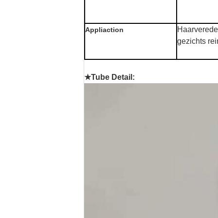
Haarverede
Appliaction
gezichts re
★Tube
Detail: