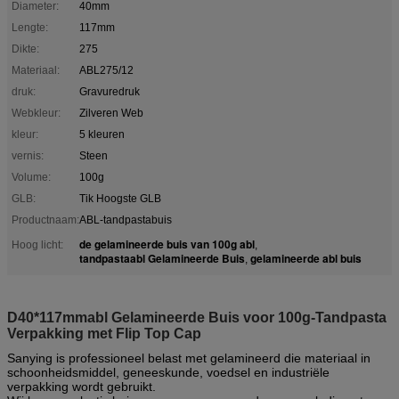
Diameter:
40mm
Lengte:
117mm
Dikte:
275
Materiaal:
ABL275/12
druk:
Gravuredruk
Webkleur:
Zilveren Web
kleur:
5 kleuren
vernis:
Steen
Volume:
100g
GLB:
Tik Hoogste GLB
Productnaam:
ABL-tandpastabuis
de gelamineerde buis van 100g abl
Hoog licht:
,
tandpastaabl Gelamineerde Buis
gelamineerde abl buis
,
D40*117mmabl Gelamineerde Buis voor 100g-Tandpasta
Verpakking met Flip Top Cap
Sanying is professioneel belast met gelamineerd die materiaal in
schoonheidsmiddel, geneeskunde, voedsel en industriële
verpakking wordt gebruikt.