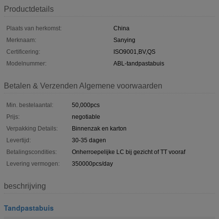
Productdetails
Plaats van herkomst:
China
Merknaam:
Sanying
Certificering:
ISO9001,BV,QS
Modelnummer:
ABL-tandpastabuis
Betalen & Verzenden Algemene voorwaarden
Min. bestelaantal:
50,000pcs
Prijs:
negotiable
Verpakking Details:
Binnenzak en karton
Levertijd:
30-35 dagen
Betalingscondities:
Onherroepelijke LC bij gezicht of TT vooraf
Levering vermogen:
350000pcs/day
beschrijving
Tandpastabuis