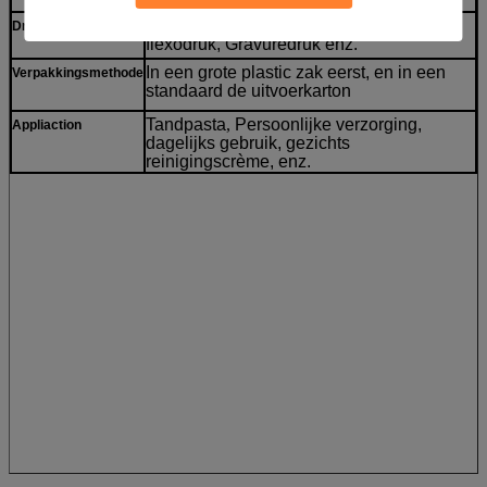
De compensatiedruk, silkscreen druk,
Drukmethode
flexodruk, Gravuredruk enz.
In een grote plastic zak eerst, en in een
Verpakkingsmethode
standaard de uitvoerkarton
Tandpasta
,
Persoonlijke verzorging,
Appliaction
dagelijks gebruik, gezichts
reinigingscrème, enz.