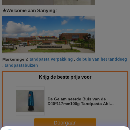
★Welcome
aan Sanying:
tandpasta verpakking
de buis van het tanddeeg
Markeringen:
,
tandpastabuizen
,
Krijg de beste prijs voor
De Gelamineerde Buis van de
D40*117mm100g Tandpasta Abl
met Flip Top Cap
Doorgaan