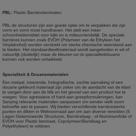
PBL:
Plastic Barrièrelaminaten
PBL-de structuren zijn een goede optie om te verpakken die zijn
vorm en vorm moet handhaven. Het stelt een meer
schoonheidsmiddel voor kijkt en is milieuvriendelijk. De speciale
barrières kunnen zoals EVOH (Polymeer van de Ethyleen het
Vinylalcohol) worden verstrekt om sterke chemische weerstand aan
te bieden. Het standaardteeltmateriaal wordt aangeboden in wit of
natuurlijk (duidelijk) maar de kleuren
specialiteitdouane
van de
kunnen ook worden ontwikkeld.
Specialiteit & Douanematerialen
Een metaal, iriserende, holografische, zachte aanraking of een
douane gekleurd materiaal zijn zeker om de aandacht van de klant
te vangen door aan de blik en het gevoel van een product toe te
voegen. Voor agressieve of hard-aan-greepformuleringen, kan
Sanying relevante materialen aanpassen om eender welk soort
behoefte aan te passen. Wij bieden verschillende barrièresterke
punten en dikten in Webvoorraad aan om aan diverse vereisten (5
Lagen Gelamineerde Structuren, Barrièrelaag - of Aluminiumfolie of
EVOH voor Plastic laminaat, Copolymeer/Bandlaag en
Polyethyleen) te voldoen.