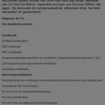
Wij kunnen plastic buizen van vorm van rond aan ovaal, diameter
van 12.7mm tot 60mm, capaciteit voorzien van 5ml aan 500ml, vijf-
lagen. De decoratie tot compensatiedruk, silkscreen druk, het hete
stempelen en gravuredruk.
Ongeveer de V.S.
Ons kwaliteitssysteem
Certificatie
ISO9001certification
GMI-certificatie
BRC-certificatie
Drugsverpakkingsmaterialen en containers. Registratievergunning door CDA
(100 duizend graad gezuiverde workshop)
Voedselqs certificatie
Intern inspectiebeheer
Sanying bezat een volledige interne kwaliteitscontrolenormen met inbegrip van:
Leverancier die norm kiezen;
De norm van de grondstoffeninspectie;
Procescontrolenorm;
De norm van de afgewerkt productinspectie;