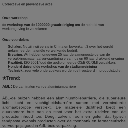
Correctieve en preventieve actie
Onze workshop
de workshop van
de
1000000 graadreiniging om
de netheid van
werkomgeving te verzekeren.
Onze voordelen:
Schalen
: Nu zijn wij eerste in China en bovenkant 3 over het wereld
gelamineerde materiële verwerkende bedrijf.
Ervaring
: Wij hebben ongeveer 25 jaar de samengestelde van de
verpakkingsmateriaalvervaardiging ervarings en 60 jaar drukkend ervaring
Kwaliteit:
ISO 9001/food die gediplomeerde QS/BRC/GMI verpakken.
Honderd duizend de workshop van de stadiumreiniging
Techniek:
zeer vele onderzoekers worden geïnvesteerd in productstudie.
★Trend
:
:
ABL
De Laminaten van de aluminiumbarrière
ABL-de buizen hebben een aluminiumfoliebarrière, die superieure
licht, lucht en vochtigheidsbarrière samen met verminderde
aromaabsorptie verstrekt. De materiële dichtheid biedt een
duurzamere buis aan en staat voor het extra uitdelen van de
producteninhoud toe. Deeg, zalven, room en gelen dat typisch
tandpasta evenals producten over de toonbank en farmaceutische
vervoerprijs goed in ABL-buis verpakking.