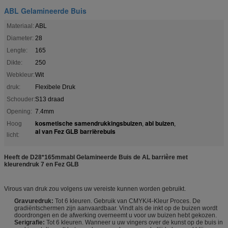
ABL Gelamineerde Buis
Materiaal:
ABL
Diameter:
28
Lengte:
165
Dikte:
250
Webkleur:
Wit
druk:
Flexibele Druk
Schouder:
S13 draad
Opening:
7.4mm
kosmetische samendrukkingsbuizen
abl buizen
Hoog
,
,
al van Fez GLB barrièrebuis
licht:
Heeft de D28*165mmabl Gelamineerde Buis de AL barrière met
kleurendruk 7 en Fez GLB
Virous van druk zou volgens uw vereiste kunnen worden gebruikt.
Gravure
druk
:
Tot 6 kleuren. Gebruik van CMYK/4-Kleur Proces. De
gradiëntschermen zijn aanvaardbaar. Vindt als de inkt op de buizen wordt
doordrongen en de afwerking overneemt u voor uw buizen hebt gekozen.
Serigrafie
:
Tot 6 kleuren. Wanneer u uw vingers over de kunst op de buis in