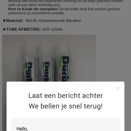
werking stelt wordt het opgeheven omhoog en zal altijd glanzend blijven,
zelfs op een steen beëindig buis.
Heet en Koude die stempelen
:
De kleurrijke druk kan worden gedaan
gebaseerd op verschillend vereiste.
★Material:
Abl-AL Gelamineerde Barrière
★TUBE AFMETING:
Φ28*165MM
Laat een bericht achter
We bellen je snel terug!