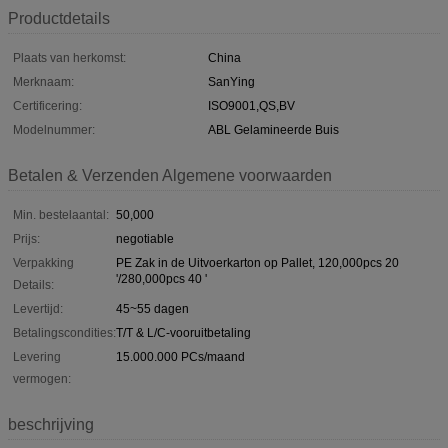
Productdetails
Plaats van herkomst:
China
Merknaam:
SanYing
Certificering:
ISO9001,QS,BV
Modelnummer:
ABL Gelamineerde Buis
Betalen & Verzenden Algemene voorwaarden
Min. bestelaantal:
50,000
Prijs:
negotiable
Verpakking
PE Zak in de Uitvoerkarton op Pallet, 120,000pcs 20
'/280,000pcs 40 '
Details:
Levertijd:
45~55 dagen
Betalingscondities:
T/T & L/C-vooruitbetaling
Levering
15.000.000 PCs/maand
vermogen:
beschrijving