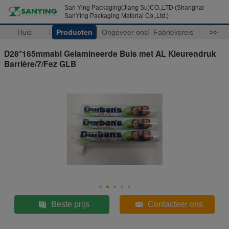
San Ying Packaging(Jiang Su)CO.,LTD (Shanghai
SanYing Packaging Material Co.,Ltd.)
Huis
Producten
Ongeveer ons
Fabrieksreis
>>
D28*165mmabl Gelamineerde Buis met AL Kleurendruk
Barrière/7/Fez GLB
Beste prijs
Contacteer ons