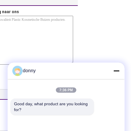
g naar ons
(
0
/ 3000)
donny
7:36 PM
Good day, what product are you looking 
for?