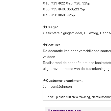
Φ16 Φ19 Φ22 Φ25 Φ28: 325μ
Φ30 Φ35 Φ40: 350μ&375μ
Φ45 Φ50 Φ60: 425μ
★Usage:
Gezichtsreinigingsmiddel, Huidzorg, Hand
★Feature:
De decoratie kan door verschillende soorten
voldoen.
Realiserend de behoefte om ons koolstofeff
uitgedreven proces van de buistekening, g
★Customer brandmerk:
Johnson&Johnson
,
label:
plastic buizen verpakking
plastic kosme