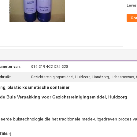
Lever
Co
ameter van:
Φ16 Φ19 Φ22 Φ25 Φ28
bruik:
Gezichtsreinigingsmiddel, Huidzorg, Handzorg, Lichaamswas
ing
plastic kosmetische container
,
de Buis Verpakking voor Gezichtsreinigingsmiddel, Huidzorg
eerde buistechnologie die het traditionele mede-uitgedreven proces v
Dikte)