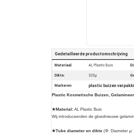
Gedetailleerde productomschrijving
Materiaal:
AL Plastic Buis
Di
Dikte:
325μ
Ge
plastic buizen verpakk
Markeren:
Plastic Kosmetische Buizen, Gelamineer
★Material:
AL Plastic Buis
Wij introduceerden de gloednieuwe gelamin
★Tube diameter en dikte
(Φ: Diameter μ: 