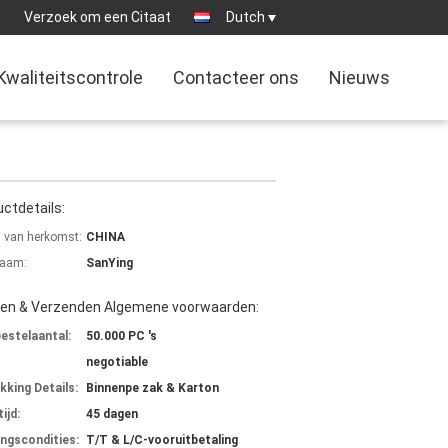
:
Verzoek om een Citaat
Dutch
Kwaliteitscontrole
Contacteer ons
Nieuws
ctdetails:
s van herkomst:
CHINA
aam:
SanYing
len & Verzenden Algemene voorwaarden:
bestelaantal:
50.000 PC 's
negotiable
kking Details:
Binnenpe zak & Karton
ijd:
45 dagen
ingscondities:
T/T & L/C-vooruitbetaling