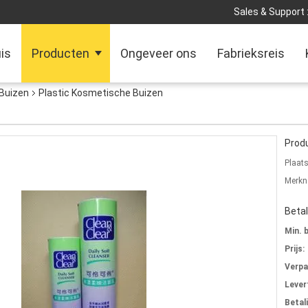
Sales & Support 
is
Producten
Ongeveer ons
Fabrieksreis
 Buizen
Plastic Kosmetische Buizen
Produ
Plaat
Merkn
Beta
Min. 
Prijs:
Verpa
Levert
Betal