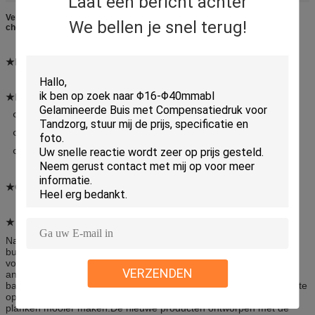
Laat een bericht achter
Verpakkingsbuis voor cosmetische plastic kraagreinigers, dagelijkse
We bellen je snel terug!
chemische laminaatbuizen
★Materieel:
ABL PBL CAL
★De diameter en dikte van de buis
(Φ: Diameter μ: Dikte)
Φ16 Φ19 Φ22 Φ25 Φ28: 325 μ
Φ30 Φ35 Φ40: 350μ&375μ
Φ45 Φ50 Φ60: 425 μ
★Gebruik:
Haarverf, kraagreiniger
★ kenmerk:
Nadat de aluminium-plastic en volledig plastic gelamineerde
buisverpakking met hoge barrière eigenschappen wordt gebruikt
voor gloednieuwe verpakkingen van haarverf, kraagreiniger en
VERZENDEN
andere dagelijkse chemicaliën,de buis zorgt voor een uitstekende
barrière eigenschap, zal gemakkelijker te dragen en herhaaldelijk te
openen zijn, handig te gebruiken, en zal hygiëne verbeteren en
planken mooier maken.De nieuwe producten ontworpen met de