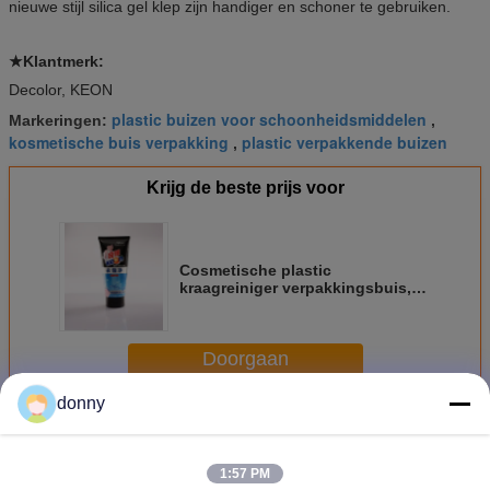
nieuwe stijl silica gel klep zijn handiger en schoner te gebruiken.
★Klantmerk:
Decolor, KEON
plastic buizen voor schoonheidsmiddelen
Markeringen:
,
kosmetische buis verpakking
plastic verpakkende buizen
,
Krijg de beste prijs voor
Cosmetische plastic
kraagreiniger verpakkingsbuis,
dagelijkse chemische
laminaatbuizen
Doorgaan
donny
Kosmetische Plastic Verpakking
Meer
1:57 PM