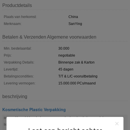
Productdetails
Plaats van herkomst:
China
Merknaam:
SanYing
Betalen & Verzenden Algemene voorwaarden
Min. bestelaantal:
30.000
Prijs:
negotiable
Verpakking Details:
Binnenpe zak & Karton
Levertijd:
45 dagen
Betalingscondities:
T/T & L/C-vooruitbetaling
Levering vermogen:
15.000.000 PCs/maand
beschrijving
Kosmetische Plastic Verpakking
Verpakkingsbuis voor cosmetische plastic kraagreinigers
Hoog
,
Dagelijkse chemische laminaatbuizen
licht: